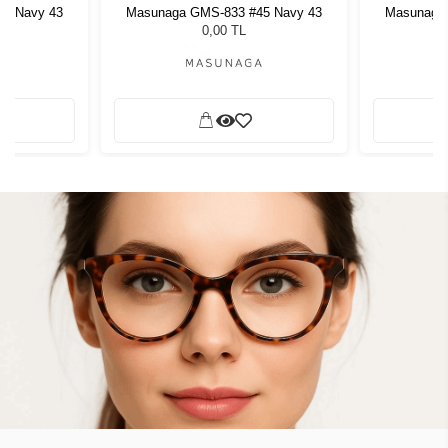
5 Navy 43
Masunaga GMS-833 #45 Navy 43
Masunaga 
0,00 TL