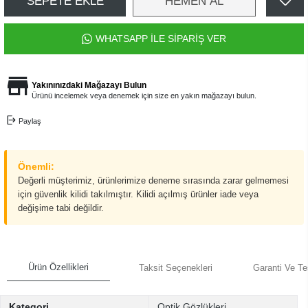
SEPETE EKLE
HEMEN AL
WHATSAPP İLE SİPARİŞ VER
Yakınınızdaki Mağazayı Bulun
Ürünü incelemek veya denemek için size en yakın mağazayı bulun.
Paylaş
Önemli:
Değerli müşterimiz, ürünlerimize deneme sırasında zarar gelmemesi
için güvenlik kilidi takılmıştır. Kilidi açılmış ürünler iade veya
değişime tabi değildir.
Ürün Özellikleri
Taksit Seçenekleri
Garanti Ve Te
Kategori
Optik Gözlükleri