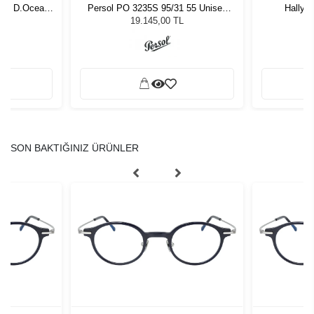
igo D.Ocean
Persol PO 3235S 95/31 55 Unisex
Hally 
Güneş Gözlüğü
L
19.145,00 TL
SON BAKTIĞINIZ ÜRÜNLER