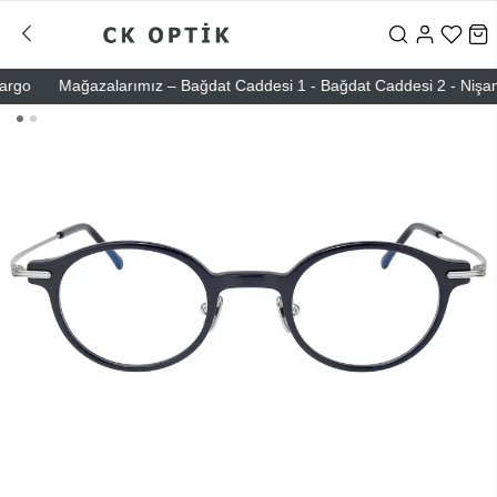
go
Mağazalarımız – Bağdat Caddesi 1 - Bağdat Caddesi 2 - Nişantaşı 