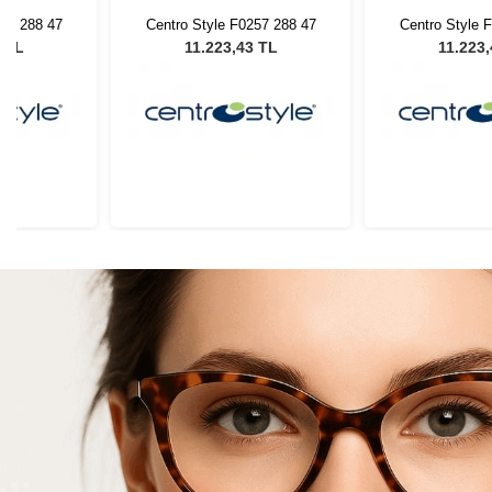
257 288 47
Centro Style F0257 288 47
Centro Style 
3 TL
11.223,43 TL
11.223