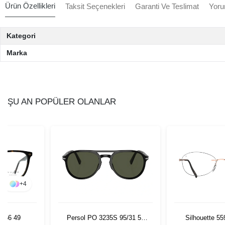
Ürün Özellikleri
Taksit Seçenekleri
Garanti Ve Teslimat
Yoru
Kategori
Marka
ŞU AN POPÜLER OLANLAR
+
4
656 49
Persol PO 3235S 95/31 55
Silhouette 5