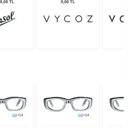
üneş Gözlüğü
0,00 TL
0,00 TL
+
14
+
14