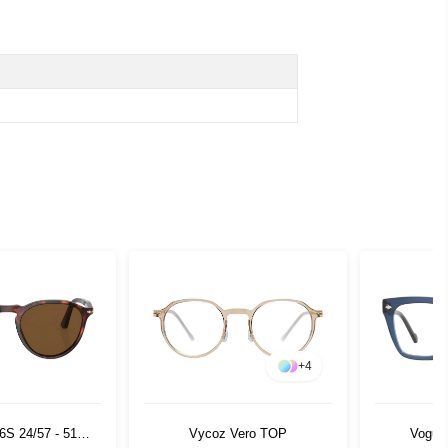
+
4
6S 24/57 - 51
Vycoz Vero TOP
Vogue