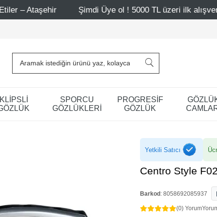
ir
Şimdi Üye ol ! 5000 TL üzeri ilk alışverişinde 500 TL
KLİPSLİ
SPORCU
PROGRESİF
GÖZLÜ
GÖZLÜK
GÖZLÜKLERİ
GÖZLÜK
CAMLAR
Yetkili Satıcı
Ücr
Centro Style F0
Barkod
:
8058692085937
(0) Yorum
Yoru