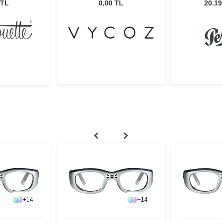
G027
H İnlay 51-19
Unisex G
 TL
0,00 TL
20.19
+
14
+
14