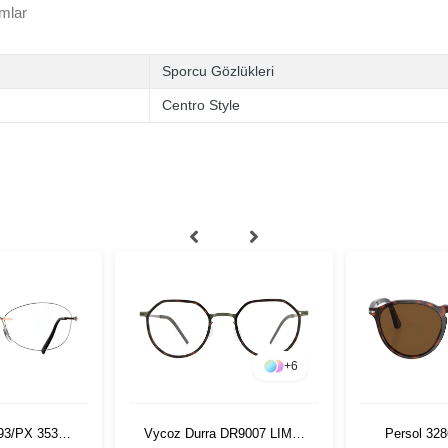
mlar
Sporcu Gözlükleri
Centro Style
+
6
593/PX 3530
Vycoz Durra DR9007 LIME-
Persol 328