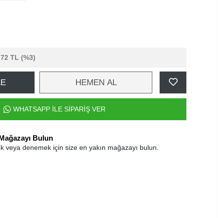
,72 TL
(%3)
LE
HEMEN AL
WHATSAPP İLE SİPARİŞ VER
 Mağazayı Bulun
k veya denemek için size en yakın mağazayı bulun.