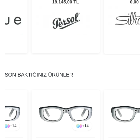
Unisex Güneş Gözlüğü
52/17 
L
19.145,00 TL
0,00
SON BAKTIĞINIZ ÜRÜNLER
+
14
+
14