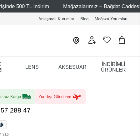
 indirim
Mağazalarımız – Bağdat Caddesi 1 - Bağdat Cad
Anlaşmalı Kurumlar
Blog
Mağaza Yorumları
K
İNDİRİMLİ
LENS
AKSESUAR
I
ÜRÜNLER
etsiz Kargo
Yurtdışı Gönderim
257 288 47
m Yap