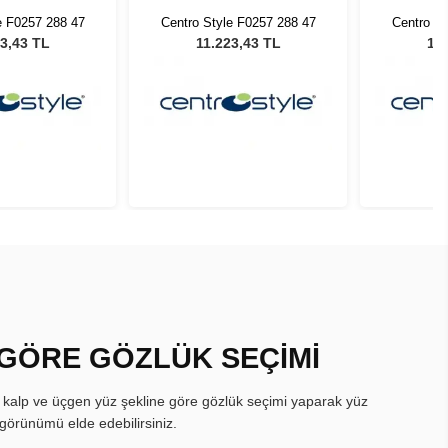
e F0257 288 47
Centro Style F0257 288 47
Centro St
3,43 TL
11.223,43 TL
11.
 GÖRE GÖZLÜK SEÇİMİ
, kalp ve üçgen yüz şekline göre gözlük seçimi yaparak yüz
görünümü elde edebilirsiniz.