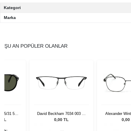
Kategori
Marka
ŞU AN POPÜLER OLANLAR
+
2
034 003 58
Alexander Wintsch AW6155
Dolce & Gabba
C2
54
L
0,00 TL
0,00