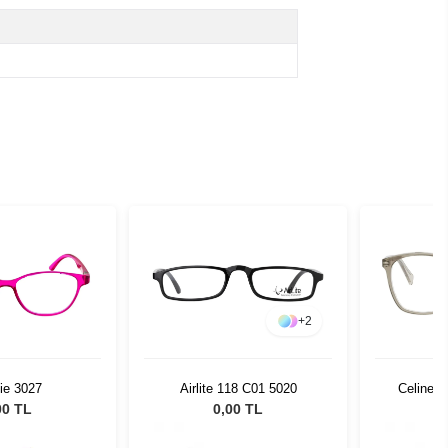
+
2
118 C01 5020
Celine CL 50158I 096 55
Airlit
00 TL
0,00 TL