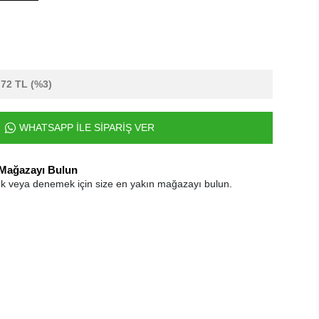
,72 TL
(%3)
WHATSAPP İLE SİPARİŞ VER
 Mağazayı Bulun
k veya denemek için size en yakın mağazayı bulun.