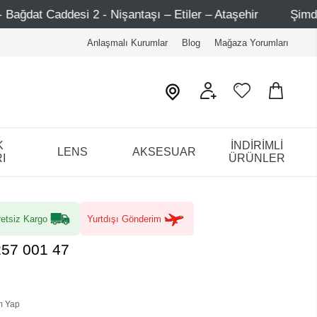
2 - Nişantaşı – Etiler – Ataşehir
Şimdi Üye ol ! 5000 T
Anlaşmalı Kurumlar
Blog
Mağaza Yorumları
K
İNDİRİMLİ
LENS
AKSESUAR
I
ÜRÜNLER
etsiz Kargo
Yurtdışı Gönderim
257 001 47
m Yap