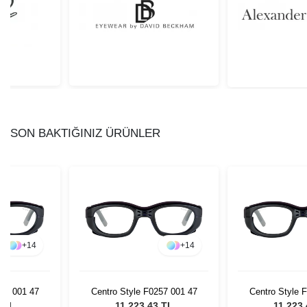
SON BAKTIĞINIZ ÜRÜNLER
+
14
+
14
257 001 47
Centro Style F0257 001 47
Centro Style 
3 TL
11.223,43 TL
11.223