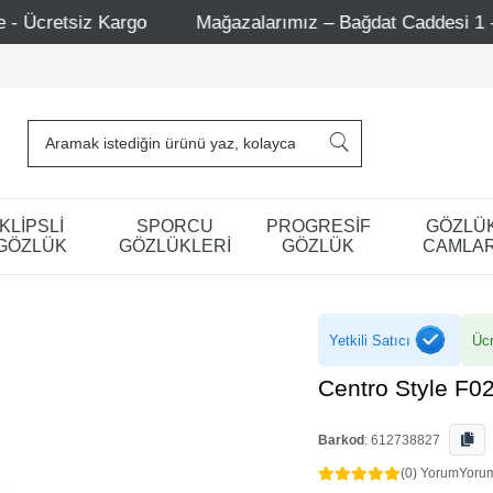
go
Mağazalarımız – Bağdat Caddesi 1 - Bağdat Caddesi 
KLİPSLİ
SPORCU
PROGRESİF
GÖZLÜ
GÖZLÜK
GÖZLÜKLERİ
GÖZLÜK
CAMLAR
Yetkili Satıcı
Ücr
Centro Style F0
Barkod
:
612738827
(0) Yorum
Yoru