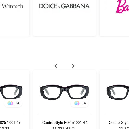
+
14
+
14
F0257 001 47
Centro Style F0257 001 47
Centro Styl
,43 TL
11.223,43 TL
11.22