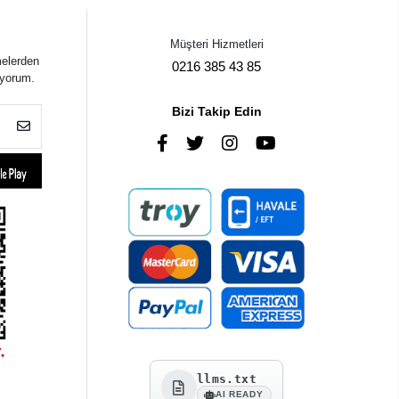
Müşteri Hizmetleri
melerden
0216 385 43 85
iyorum.
Bizi Takip Edin
llms.txt
AI READY