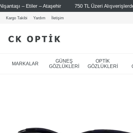
r – Ataşehir
750 TL Üzeri Alışverişlerde - Ücretsiz Kar
Kargo Takibi
Yardım
İletişim
GÜNEŞ
OPTİK
MARKALAR
GÖZLÜKLERİ
GÖZLÜKLERİ