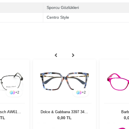
Sporcu Gözlükleri
Centro Style
+
2
na 3397 3443
Barbie 3027
Airlite 
 TL
0,00 TL
0,