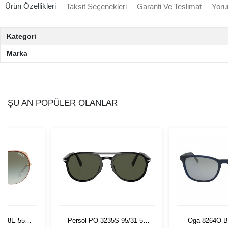
Ürün Özellikleri
Taksit Seçenekleri
Garanti Ve Teslimat
Yoru
Kategori
Marka
ŞU AN POPÜLER OLANLAR
48/8E 55
Persol PO 3235S 95/31 55
Oga 8264O B