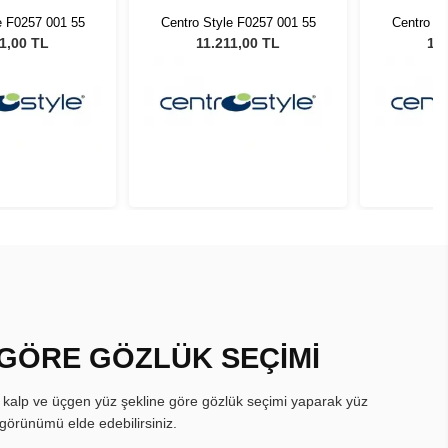
e F0257 001 55
Centro Style F0257 001 55
Centro St
1,00 TL
11.211,00 TL
11.
 GÖRE GÖZLÜK SEÇİMİ
, kalp ve üçgen yüz şekline göre gözlük seçimi yaparak yüz
görünümü elde edebilirsiniz.