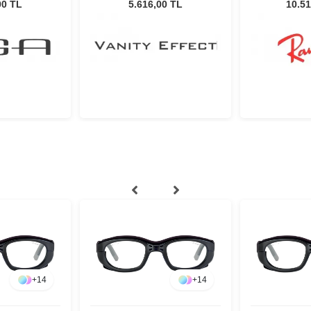
49 Unisex Güneş Gözlüğü
Kadın Gü
ş Gözlüğü
5.616,00 TL
10.51
00 TL
+
14
+
14