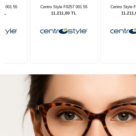
257 001 55
Centro Style F0257 001 55
Centro Style 
 TL
11.211,00 TL
11.211,