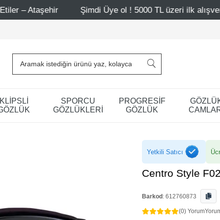
r
Şimdi Üye ol ! 5000 TL üzeri ilk alışverişinde 500 TL 
KLİPSLİ
SPORCU
PROGRESİF
GÖZLÜ
GÖZLÜK
GÖZLÜKLERİ
GÖZLÜK
CAMLAR
Yetkili Satıcı
Ücr
Centro Style F0
Barkod
:
612760873
(0) Yorum
Yoru