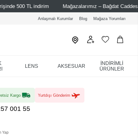
indirim
Mağazalarımız – Bağdat Caddesi 1 - Bağdat Cadd
Anlaşmalı Kurumlar
Blog
Mağaza Yorumları
K
İNDİRİMLİ
LENS
AKSESUAR
I
ÜRÜNLER
etsiz Kargo
Yurtdışı Gönderim
257 001 55
m Yap