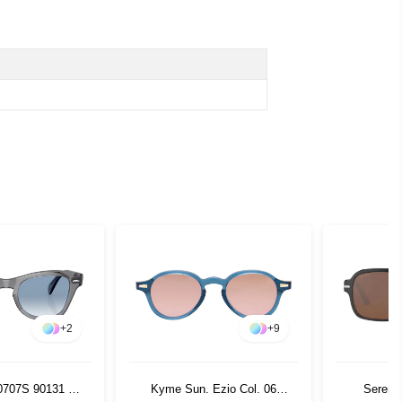
+
2
+
9
0707S 90131 53
Kyme Sun. Ezio Col. 06
Sereng