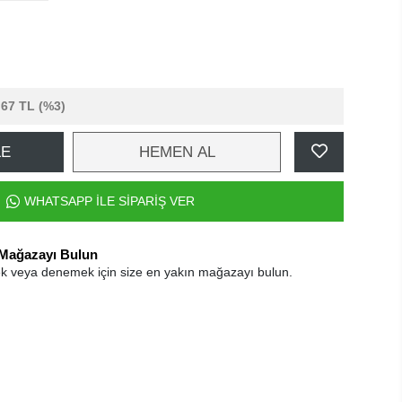
,67 TL
(%3)
LE
HEMEN AL
WHATSAPP İLE SİPARİŞ VER
 Mağazayı Bulun
k veya denemek için size en yakın mağazayı bulun.