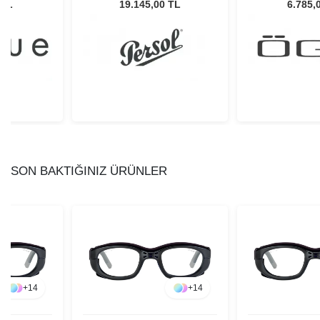
Gözlüğü
Unisex Güneş Gözlüğü
Unisex Güne
 TL
19.145,00 TL
6.785,
SON BAKTIĞINIZ ÜRÜNLER
+
14
+
14