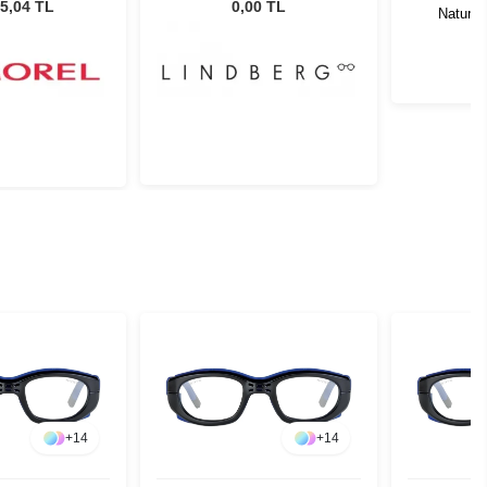
135
5,04 TL
0,00 TL
Natural
+
14
+
14