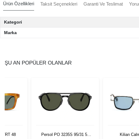
Ürün Özellikleri
Taksit Seçenekleri
Garanti Ve Teslimat
Yoru
Kategori
Marka
ŞU AN POPÜLER OLANLAR
BLTRT 48
Persol PO 3235S 95/31 55
Kilian Cal