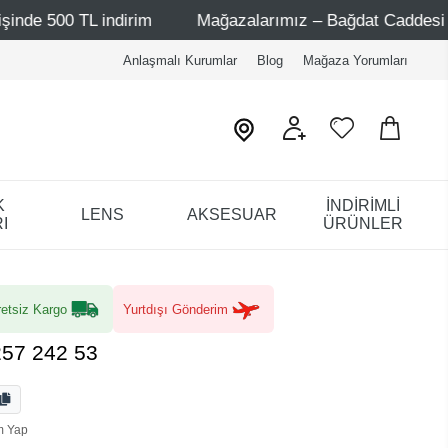
indirim
Mağazalarımız – Bağdat Caddesi 1 - Bağdat Cadd
Anlaşmalı Kurumlar
Blog
Mağaza Yorumları
K
İNDİRİMLİ
LENS
AKSESUAR
I
ÜRÜNLER
etsiz Kargo
Yurtdışı Gönderim
257 242 53
m Yap