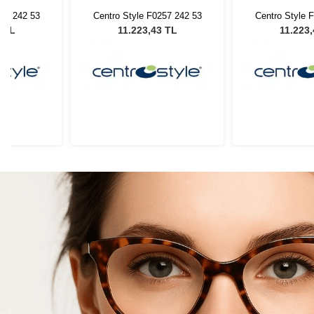
257 242 53
Centro Style F0257 242 53
Centro Style 
3 TL
11.223,43 TL
11.223