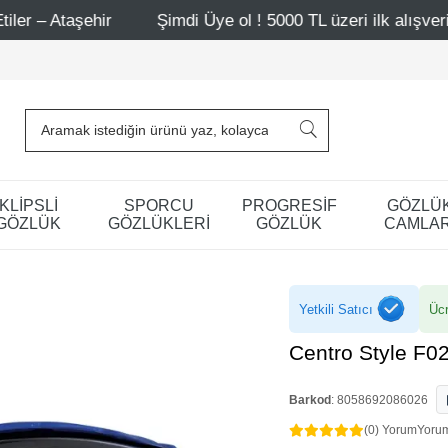
r
Şimdi Üye ol ! 5000 TL üzeri ilk alışverişinde 500 TL 
KLİPSLİ
SPORCU
PROGRESİF
GÖZLÜ
GÖZLÜK
GÖZLÜKLERİ
GÖZLÜK
CAMLAR
Yetkili Satıcı
Ücr
Centro Style F0
Barkod
:
8058692086026
(0) Yorum
Yoru