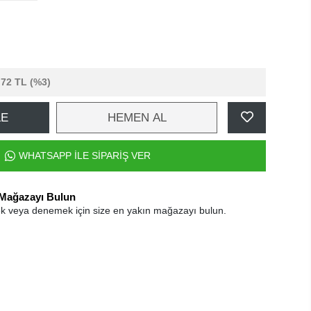
,72 TL
(%3)
LE
HEMEN AL
WHATSAPP İLE SİPARİŞ VER
 Mağazayı Bulun
k veya denemek için size en yakın mağazayı bulun.