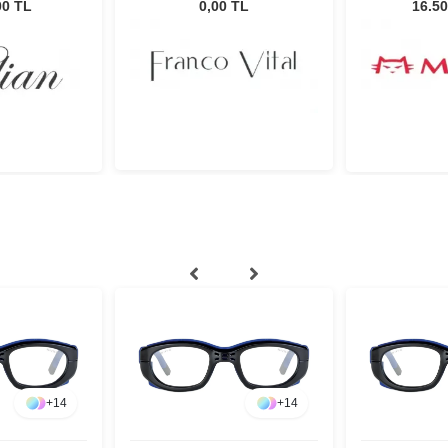
00 TL
0,00 TL
16.50
+
14
+
14