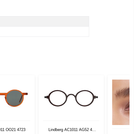
011 OO21 4723
Lindberg AC1011 AG52 42