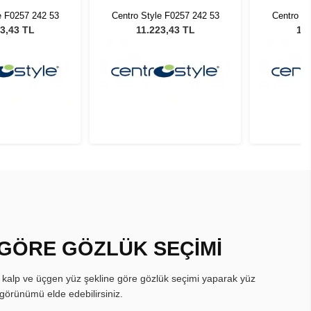
e F0257 242 53
Centro Style F0257 242 53
Centro St
3,43 TL
11.223,43 TL
11.
 GÖRE GÖZLÜK SEÇİMİ
, kalp ve üçgen yüz şekline göre gözlük seçimi yaparak yüz
görünümü elde edebilirsiniz.