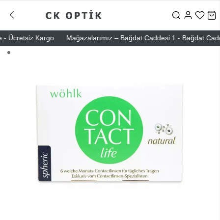
 Ücretsiz Kargo
Mağazalarımız – Bağdat Caddesi 1 - Bağdat Caddesi 2