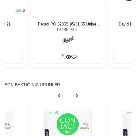
+
2
 48 21
Persol PO 3235S 95/31 55 Unisex
David Be
Güneş Gözlüğü
19.145,00 TL
SON BAKTIĞINIZ ÜRÜNLER