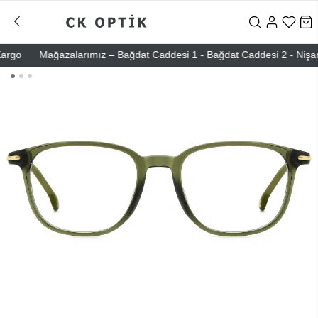
Mağazalarımız – Bağdat Caddesi 1 - Bağdat Caddesi 2 - Nişantaşı – 