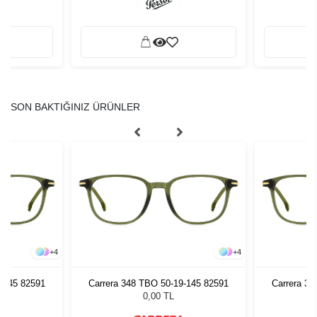
SON BAKTIĞINIZ ÜRÜNLER
+
4
+
4
9-145 82591
Carrera 348 TBO 50-19-145 82591
Carrera 34
0,00 TL