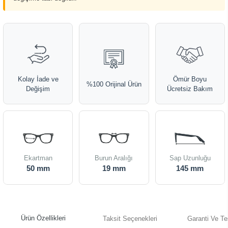
Kolay İade ve
Ömür Boyu
%100 Orijinal Ürün
Değişim
Ücretsiz Bakım
Ekartman
Burun Aralığı
Sap Uzunluğu
50 mm
19 mm
145 mm
Ürün Özellikleri
Taksit Seçenekleri
Garanti Ve Te