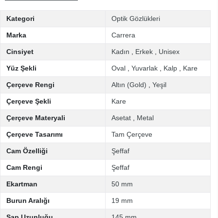
Kategori
Optik Gözlükleri
Marka
Carrera
Cinsiyet
Kadın
,
Erkek
,
Unisex
Yüz Şekli
Oval
,
Yuvarlak
,
Kalp
,
Kare
Çerçeve Rengi
Altın (Gold)
,
Yeşil
Çerçeve Şekli
Kare
Çerçeve Materyali
Asetat
,
Metal
Çerçeve Tasarımı
Tam Çerçeve
Cam Özelliği
Şeffaf
Cam Rengi
Şeffaf
Ekartman
50 mm
Burun Aralığı
19 mm
Sap Uzunluğu
145 mm