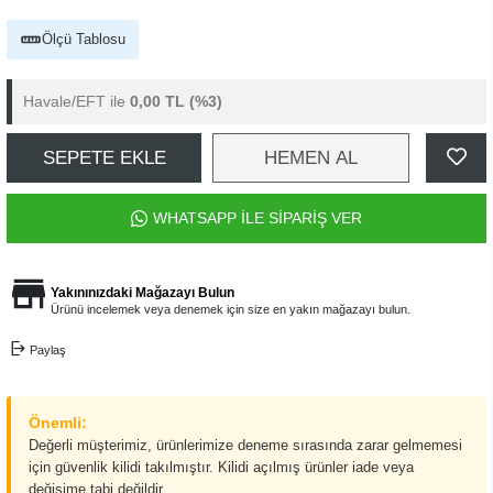
Ölçü Tablosu
Havale/EFT ile
0,00 TL
(%3)
SEPETE EKLE
HEMEN AL
WHATSAPP İLE SİPARİŞ VER
Yakınınızdaki Mağazayı Bulun
Ürünü incelemek veya denemek için size en yakın mağazayı bulun.
Paylaş
Önemli:
Değerli müşterimiz, ürünlerimize deneme sırasında zarar gelmemesi
için güvenlik kilidi takılmıştır. Kilidi açılmış ürünler iade veya
değişime tabi değildir.