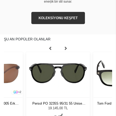
enerjik bir stil sunar.
KOLEKSİYONU KEŞFET
ŞU AN POPÜLER OLANLAR
+
2
553005 Erkek
Persol PO 3235S 95/31 55 Unisex
Tom Ford F
ğü
Güneş Gözlüğü
L
19.145,00 TL