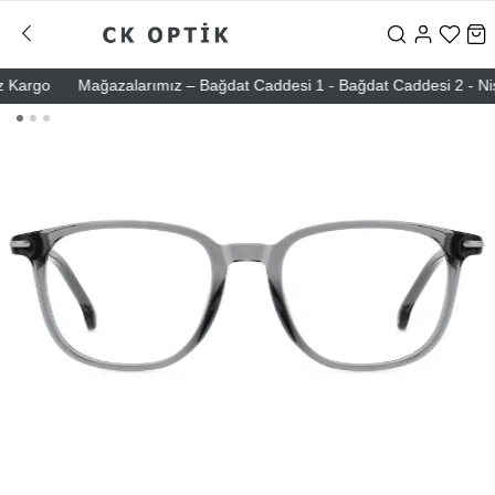
rgo
Mağazalarımız – Bağdat Caddesi 1 - Bağdat Caddesi 2 - Nişantaş