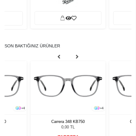
SON BAKTIĞINIZ ÜRÜNLER
+
4
+
4
B750
Carrera 348 KB750
Car
0,00 TL