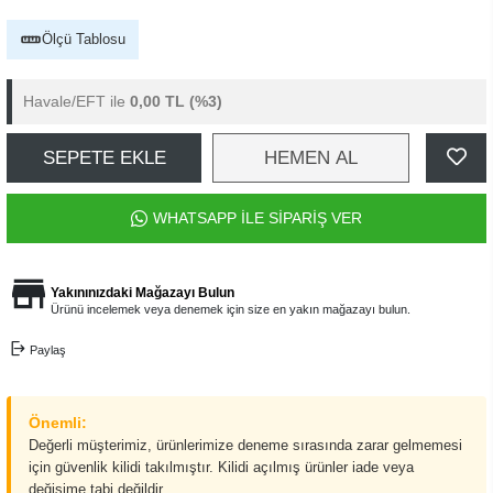
Ölçü Tablosu
Havale/EFT ile
0,00 TL
(%3)
SEPETE EKLE
HEMEN AL
WHATSAPP İLE SİPARİŞ VER
Yakınınızdaki Mağazayı Bulun
Ürünü incelemek veya denemek için size en yakın mağazayı bulun.
Paylaş
Önemli:
Değerli müşterimiz, ürünlerimize deneme sırasında zarar gelmemesi
için güvenlik kilidi takılmıştır. Kilidi açılmış ürünler iade veya
değişime tabi değildir.