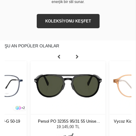
enerjik bir stil sunar.
KOLEKSİYONU KEŞFET
ŞU AN POPÜLER OLANLAR
+
2
LU-G 50-19
Persol PO 3235S 95/31 55 Unisex
Vycoz Kids 
Güneş Gözlüğü
19.145,00 TL