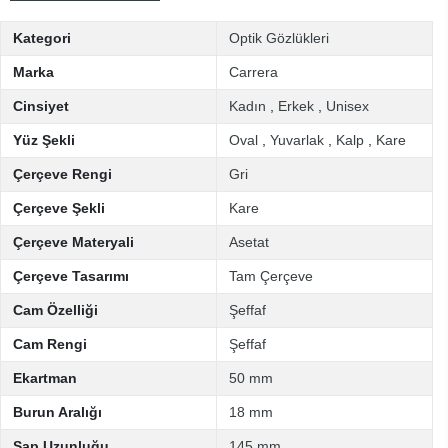
Kategori
Optik Gözlükleri
Marka
Carrera
Cinsiyet
Kadın
,
Erkek
,
Unisex
Yüz Şekli
Oval
,
Yuvarlak
,
Kalp
,
Kare
Çerçeve Rengi
Gri
Çerçeve Şekli
Kare
Çerçeve Materyali
Asetat
Çerçeve Tasarımı
Tam Çerçeve
Cam Özelliği
Şeffaf
Cam Rengi
Şeffaf
Ekartman
50 mm
Burun Aralığı
18 mm
Sap Uzunluğu
145 mm