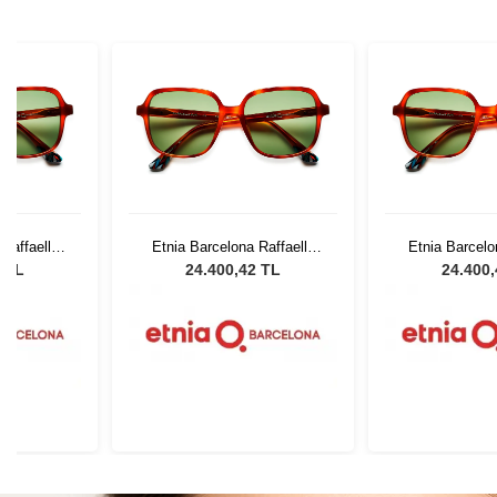
Raffaella
Etnia Barcelona Raffaella
Etnia Barcelo
HV 54
HV 
2 TL
24.400,42 TL
24.400