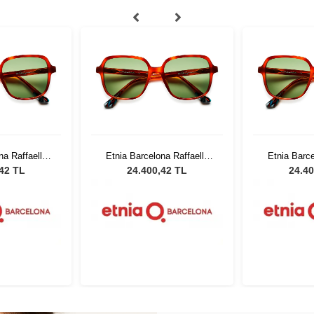
na Raffaella
Etnia Barcelona Raffaella
Etnia Barce
54
HV 54
H
,42 TL
24.400,42 TL
24.40