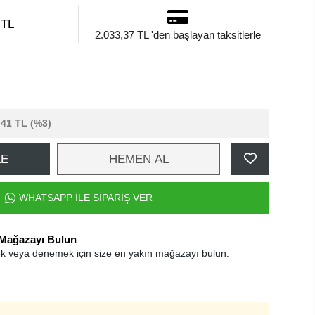
 TL
2.033,37 TL 'den başlayan taksitlerle
,41 TL
(%3)
LE
HEMEN AL
WHATSAPP İLE SİPARİŞ VER
 Mağazayı Bulun
k veya denemek için size en yakın mağazayı bulun.