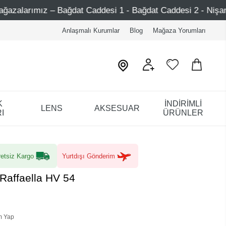
Bağdat Caddesi 1 - Bağdat Caddesi 2 - Nişantaşı – Etiler – 
Anlaşmalı Kurumlar
Blog
Mağaza Yorumları
K
İNDİRİMLİ
LENS
AKSESUAR
I
ÜRÜNLER
etsiz Kargo
Yurtdışı Gönderim
Raffaella HV 54
m Yap