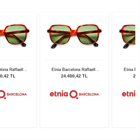
lona Raffaella
Etnia Barcelona Raffaella
Etnia Ba
V 54
HV 54
0,42 TL
24.400,42 TL
24.