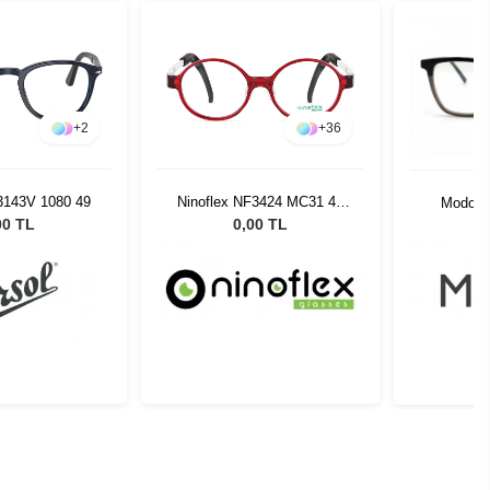
+
2
+
36
3143V 1080 49
Ninoflex NF3424 MC31 44
Modo 4
16 128
00 TL
0,00 TL