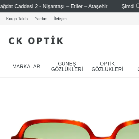
- Nişantaşı – Etiler – Ataşehir
Şimdi Üye ol ! 5000 TL 
Kargo Takibi
Yardım
İletişim
GÜNEŞ
OPTİK
MARKALAR
GÖZLÜKLERİ
GÖZLÜKLERİ