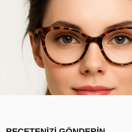
REÇETENİZİ GÖNDERİN