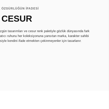
E ÖZGÜRLÜĞÜN İFADESİ
 CESUR
zgün tasarımları ve cesur renk paletiyle gözlük dünyasında fark
ratıcı ruhunu her koleksiyonuna yansıtan marka, karakter sahibi
isiyle kendini ifade etmekten çekinmeyenler için tasarlanır.