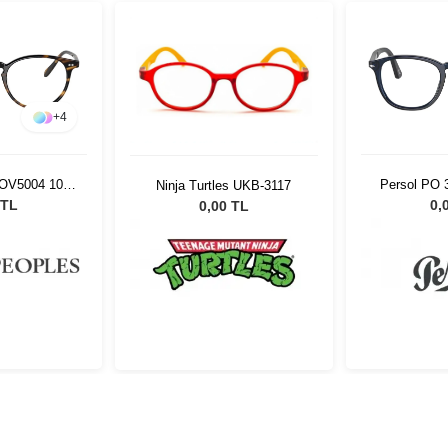
+
4
 OV5004 1003
Persol PO 
Ninja Turtles UKB-3117
 TL
0,
0,00 TL