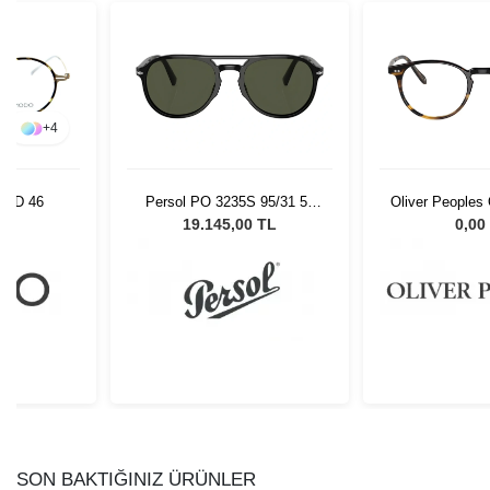
+
4
TGD 46
Persol PO 3235S 95/31 55
Oliver Peoples
Unisex Güneş Gözlüğü
47
L
19.145,00 TL
0,00
SON BAKTIĞINIZ ÜRÜNLER