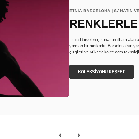
ETNIA BARCELONA | SANATIN V
RENKLERLE
Etnia Barcelona, sanattan ilham alan ö
yaratan bir markadır. Barselona’nın ya
çizgileri ve yüksek kalite cam teknoloj
KOLEKSİYONU KEŞFET