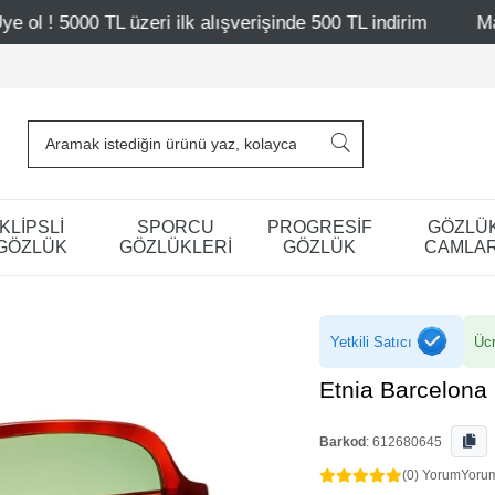
üzeri ilk alışverişinde 500 TL indirim
Mağazalarımız – 
KLİPSLİ
SPORCU
PROGRESİF
GÖZLÜ
GÖZLÜK
GÖZLÜKLERİ
GÖZLÜK
CAMLAR
Yetkili Satıcı
Ücr
Etnia Barcelona 
Barkod
:
612680645
(0) Yorum
Yoru