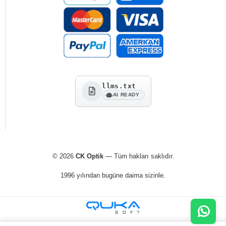
llms.txt
AI READY
© 2026
CK Optik
— Tüm hakları saklıdır.
1996 yılından bugüne daima sizinle.