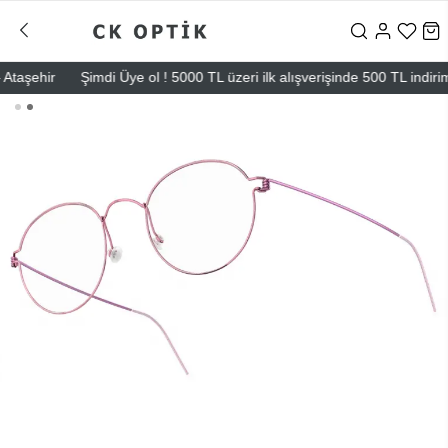
şehir
Şimdi Üye ol ! 5000 TL üzeri ilk alışverişinde 500 TL indirim