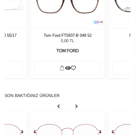
+
4
530 55/17
Tom Ford FT5937-B 048 52
Sla
0,00 TL
SON BAKTIĞINIZ ÜRÜNLER