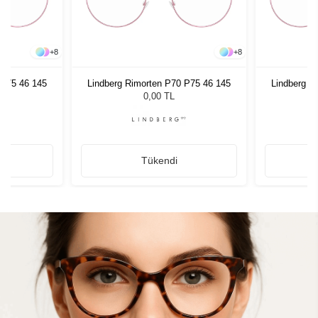
+
8
+
8
 P75 46 145
Lindberg Rimorten P70 P75 46 145
Lindberg R
0,00 TL
Tükendi