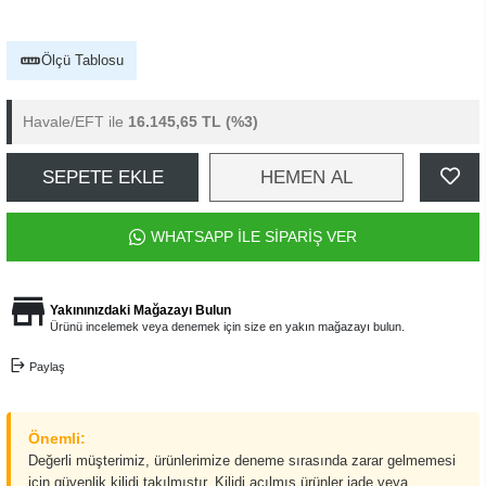
Ölçü Tablosu
Havale/EFT ile
16.145,65 TL
(%3)
SEPETE EKLE
HEMEN AL
WHATSAPP İLE SİPARİŞ VER
Yakınınızdaki Mağazayı Bulun
Ürünü incelemek veya denemek için size en yakın mağazayı bulun.
Paylaş
Önemli:
Değerli müşterimiz, ürünlerimize deneme sırasında zarar gelmemesi
için güvenlik kilidi takılmıştır. Kilidi açılmış ürünler iade veya