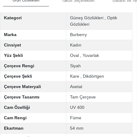
Ürün Özellikleri
Taksit Seçenekleri
Garanti Ve Te
Kategori
Güneş Gözlükleri
,
Optik
Gözlükleri
Marka
Burberry
Cinsiyet
Kadın
Yüz Şekli
Oval
,
Yuvarlak
Çerçeve Rengi
Siyah
Çerçeve Şekli
Kare
,
Dikdörtgen
Çerçeve Materyali
Asetat
Çerçeve Tasarımı
Tam Çerçeve
Cam Özelliği
UV 400
Cam Rengi
Füme
Ekartman
54 mm