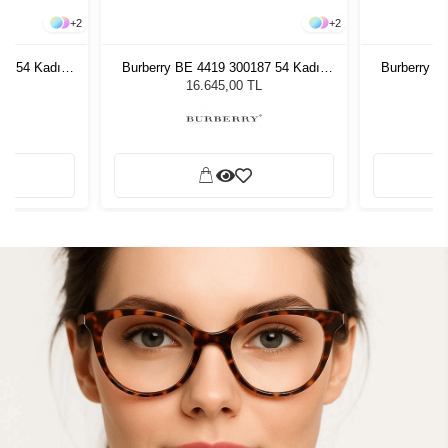
+
2
+
2
87 54 Kadın
Burberry BE 4419 300187 54 Kadın
Burberry B
ğü
Güneş Gözlüğü
G
L
16.645,00 TL