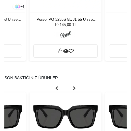
+
4
- 58 Unisex
Persol PO 3235S 95/31 55 Unisex
Du
ğü
Güneş Gözlüğü
L
19.145,00 TL
SON BAKTIĞINIZ ÜRÜNLER