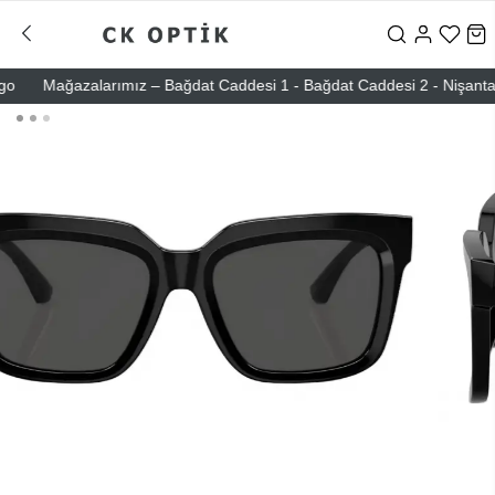
Mağazalarımız – Bağdat Caddesi 1 - Bağdat Caddesi 2 - Nişantaşı – E