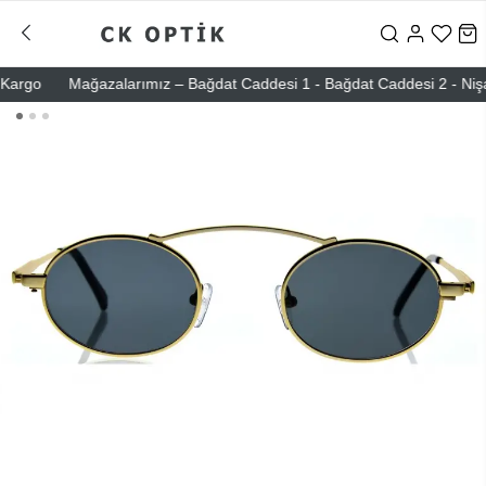
rgo
Mağazalarımız – Bağdat Caddesi 1 - Bağdat Caddesi 2 - Nişantaşı