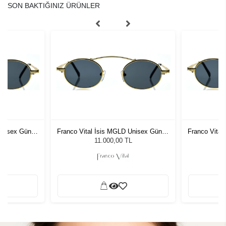
SON BAKTIĞINIZ ÜRÜNLER
Unisex Güneş
Franco Vital İsis MGLD Unisex Güneş
Franco Vita
Gözlüğü
L
11.000,00 TL