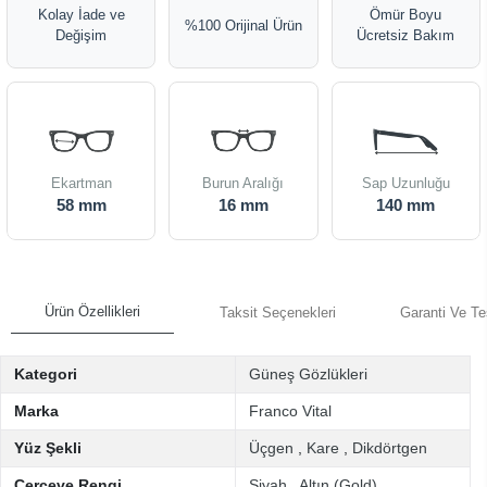
Kolay İade ve
Ömür Boyu
%100 Orijinal Ürün
Değişim
Ücretsiz Bakım
Ekartman
Burun Aralığı
Sap Uzunluğu
58 mm
16 mm
140 mm
Ürün Özellikleri
Taksit Seçenekleri
Garanti Ve Te
Kategori
Güneş Gözlükleri
Marka
Franco Vital
Yüz Şekli
Üçgen
,
Kare
,
Dikdörtgen
Çerçeve Rengi
Siyah
,
Altın (Gold)