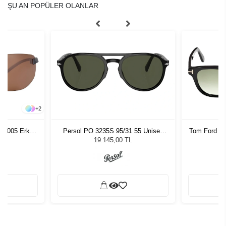
ŞU AN POPÜLER OLANLAR
+
2
553005 Erkek
Persol PO 3235S 95/31 55 Unisex
Tom Ford F
ğü
Güneş Gözlüğü
L
19.145,00 TL