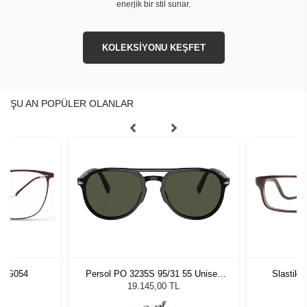
enerjik bir stil sunar.
KOLEKSİYONU KEŞFET
ŞU AN POPÜLER OLANLAR
URG054
Persol PO 3235S 95/31 55 Unisex
Slastik 
Güneş Gözlüğü
19.145,00 TL