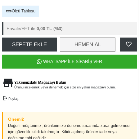
Ölçü Tablosu
Havale/EFT ile
0,00 TL
(%3)
SEPETE EKLE
HEMEN AL
WHATSAPP İLE SİPARİŞ VER
Yakınınızdaki Mağazayı Bulun
Ürünü incelemek veya denemek için size en yakın mağazayı bulun.
Paylaş
Önemli:
Değerli müşterimiz, ürünlerimize deneme sırasında zarar gelmemesi
için güvenlik kilidi takılmıştır. Kilidi açılmış ürünler iade veya
değişime tabi değildir.