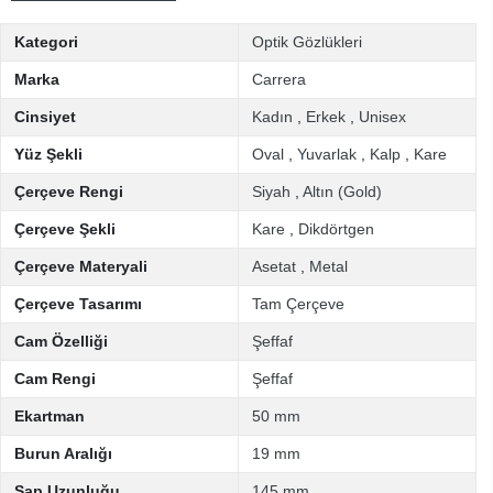
Kategori
Optik Gözlükleri
Marka
Carrera
Cinsiyet
Kadın
,
Erkek
,
Unisex
Yüz Şekli
Oval
,
Yuvarlak
,
Kalp
,
Kare
Çerçeve Rengi
Siyah
,
Altın (Gold)
Çerçeve Şekli
Kare
,
Dikdörtgen
Çerçeve Materyali
Asetat
,
Metal
Çerçeve Tasarımı
Tam Çerçeve
Cam Özelliği
Şeffaf
Cam Rengi
Şeffaf
Ekartman
50 mm
Burun Aralığı
19 mm
Sap Uzunluğu
145 mm