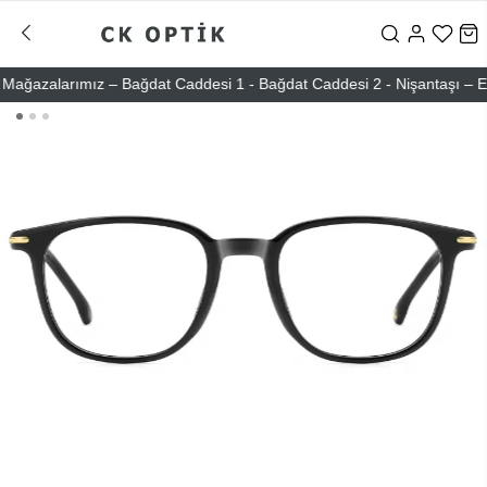
azalarımız – Bağdat Caddesi 1 - Bağdat Caddesi 2 - Nişantaşı – Etiler 