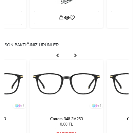
SON BAKTIĞINIZ ÜRÜNLER
+
4
+
4
M250
Carrera 348 2M250
Car
0,00 TL