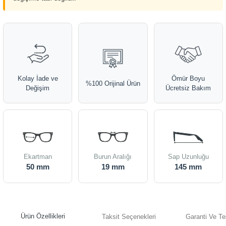
Kolay İade ve
Ömür Boyu
%100 Orijinal Ürün
Değişim
Ücretsiz Bakım
Ekartman
Burun Aralığı
Sap Uzunluğu
50 mm
19 mm
145 mm
Ürün Özellikleri
Taksit Seçenekleri
Garanti Ve Te