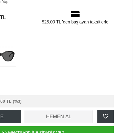
m Yap
 TL
925,00 TL 'den başlayan taksitlerle
,00 TL
(%3)
LE
HEMEN AL
WHATSAPP İLE SİPARİŞ VER