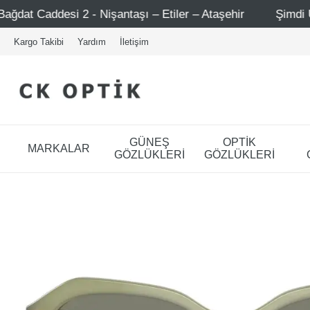
antaşı – Etiler – Ataşehir
Şimdi Üye ol ! 5000 TL üzeri
Kargo Takibi
Yardım
İletişim
GÜNEŞ
OPTİK
MARKALAR
GÖZLÜKLERİ
GÖZLÜKLERİ