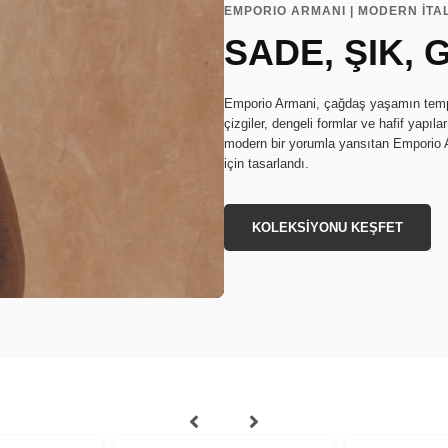
EMPORIO ARMANI | MODERN İTA
SADE, ŞIK,
Emporio Armani, çağdaş yaşamın tempo
çizgiler, dengeli formlar ve hafif yapıl
modern bir yorumla yansıtan Emporio Ar
için tasarlandı.
KOLEKSİYONU KEŞFET