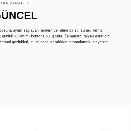
LYAN ZARAFETİ
 GÜNCEL
suna uyum sağlayan modern ve rafine bir stil sunar. Temiz
ar; günlük kullanımı konforla buluşturur. Zamansız İtalyan estetiğini
mani gözlükleri, stilini sade bir şıklıkla tamamlamak isteyenler