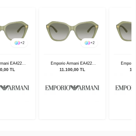
+
2
+
2
rmani EA4221
Emporio Armani EA4221
Emporio
 Kadın Güneş
61168E 56 Kadın Güneş
61168E 
0,00 TL
11.100,00 TL
11.
zlüğü
Gözlüğü