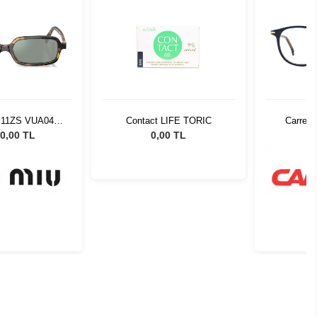
 11ZS VUA04M
Contact LIFE TORIC
Carrera
Güneş Gözlüğü
0,00 TL
0,00 TL