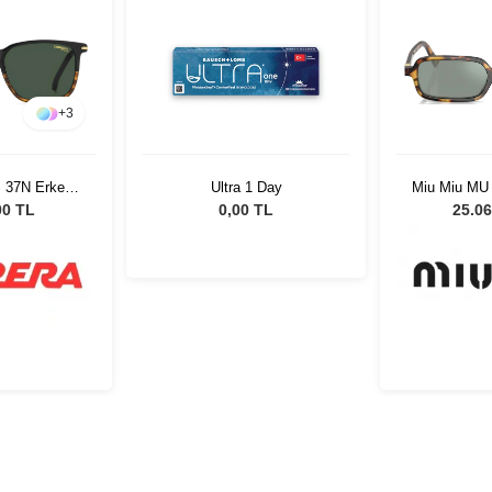
+
3
S 37N Erkek
Ultra 1 Day
Miu Miu MU
özlüğü
51 Kadın 
00 TL
0,00 TL
25.06