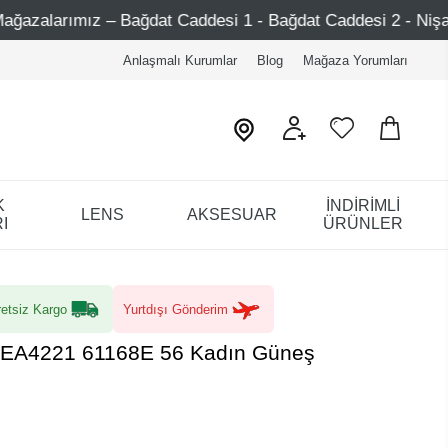
 Caddesi 1 - Bağdat Caddesi 2 - Nişantaşı – Etiler – Ataşe
Anlaşmalı Kurumlar
Blog
Mağaza Yorumları
K
İNDİRİMLİ
LENS
AKSESUAR
I
ÜRÜNLER
etsiz Kargo
Yurtdışı Gönderim
 EA4221 61168E 56 Kadın Güneş