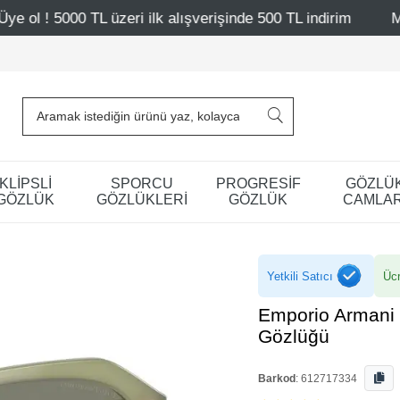
 ilk alışverişinde 500 TL indirim
Mağazalarımız – Bağdat
KLİPSLİ
SPORCU
PROGRESİF
GÖZLÜ
GÖZLÜK
GÖZLÜKLERİ
GÖZLÜK
CAMLAR
Yetkili Satıcı
Ücr
Emporio Armani
Gözlüğü
Barkod
:
612717334