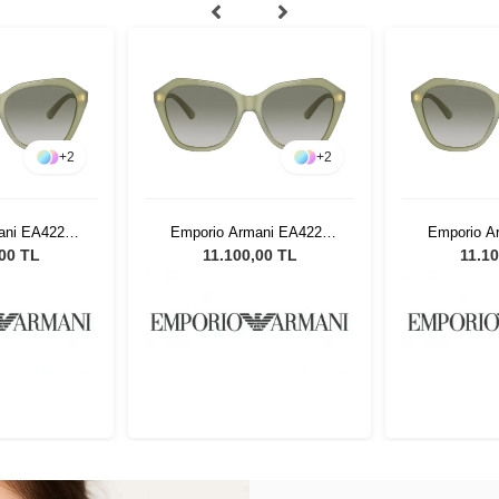
+
2
+
2
ani EA4221
Emporio Armani EA4221
Emporio A
adın Güneş
61168E 56 Kadın Güneş
61168E 56
,00 TL
11.100,00 TL
11.10
üğü
Gözlüğü
Gö