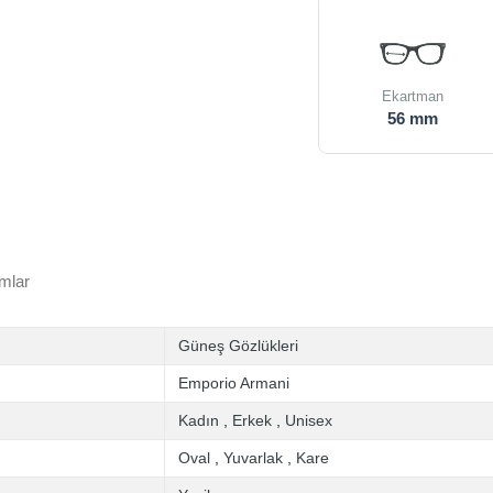
Ekartman
56 mm
mlar
Güneş Gözlükleri
Emporio Armani
Kadın
,
Erkek
,
Unisex
Oval
,
Yuvarlak
,
Kare