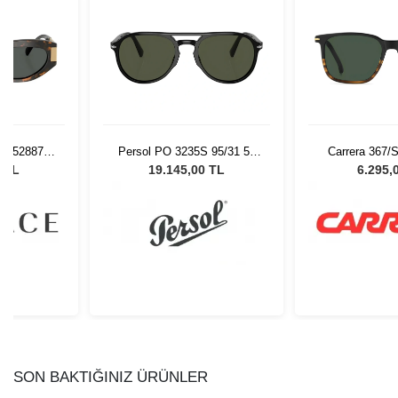
 552887 -
Persol PO 3235S 95/31 55
Carrera 367/
 Gözlüğü
Unisex Güneş Gözlüğü
Güneş G
0 TL
19.145,00 TL
6.295,
SON BAKTIĞINIZ ÜRÜNLER