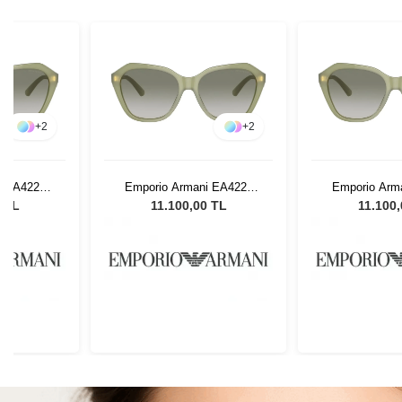
+
2
+
2
i EA4221
Emporio Armani EA4221
Emporio Arm
ın Güneş
61168E 56 Kadın Güneş
61168E 56 K
0 TL
11.100,00 TL
11.100
ü
Gözlüğü
Gözl