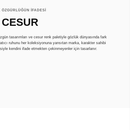
E ÖZGÜRLÜĞÜN İFADESİ
 CESUR
zgün tasarımları ve cesur renk paletiyle gözlük dünyasında fark
ratıcı ruhunu her koleksiyonuna yansıtan marka, karakter sahibi
isiyle kendini ifade etmekten çekinmeyenler için tasarlanır.