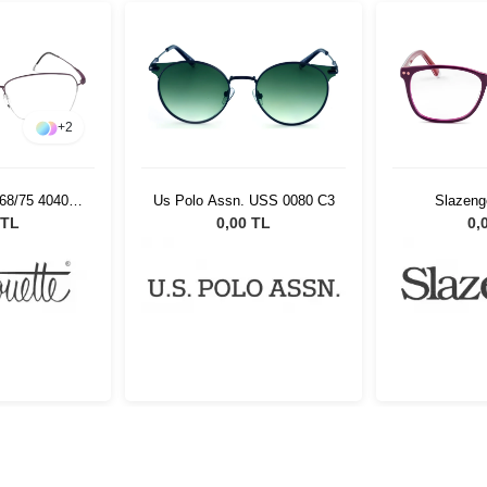
+
2
568/75 4040
Us Polo Assn. USS 0080 C3
Slazeng
17
 TL
0,00 TL
0,