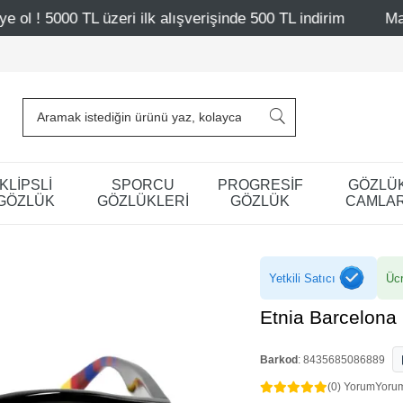
zeri ilk alışverişinde 500 TL indirim
Mağazalarımız – Ba
KLİPSLİ
SPORCU
PROGRESİF
GÖZLÜ
GÖZLÜK
GÖZLÜKLERİ
GÖZLÜK
CAMLAR
Yetkili Satıcı
Ücr
Etnia Barcelona
Barkod
:
8435685086889
(0) Yorum
Yoru