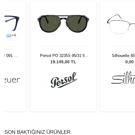
+
4
17I 091 53
Persol PO 3235S 95/31 55
Silhouette 4
Unisex Güneş Gözlüğü
52/
L
19.145,00 TL
0,00
SON BAKTIĞINIZ ÜRÜNLER