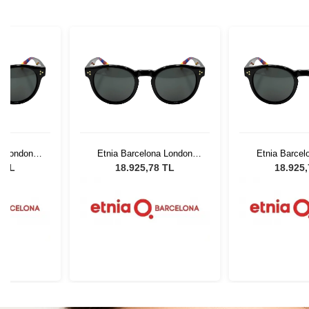
a London
Etnia Barcelona London
Etnia Barcel
51
2011 BK 51
2011 B
8 TL
18.925,78 TL
18.925