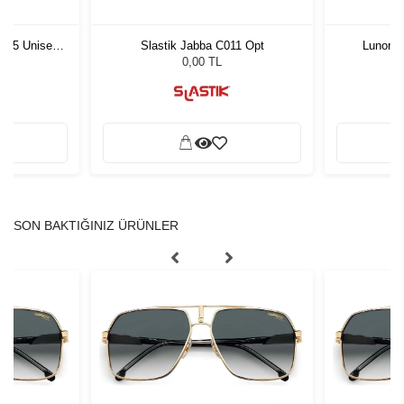
1 55 Unisex
Slastik Jabba C011 Opt
Lunor A
ğü
L
0,00 TL
SON BAKTIĞINIZ ÜRÜNLER