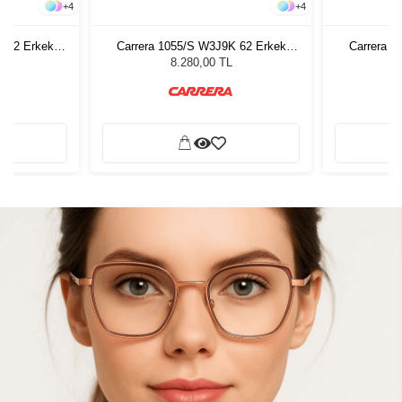
+
4
+
4
K 62 Erkek
Carrera 1055/S W3J9K 62 Erkek
Carrera 1
ğü
Güneş Gözlüğü
G
8.280,00 TL