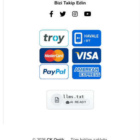
Bizi Takip Edin
llms.txt
AI READY
© 2026
CK Optik
— Tüm hakları saklıdır.