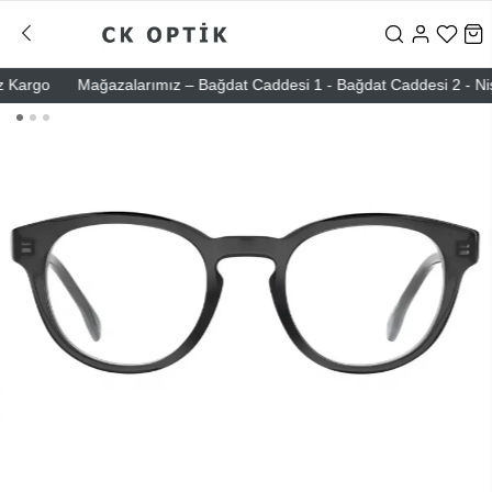
argo
Mağazalarımız – Bağdat Caddesi 1 - Bağdat Caddesi 2 - Nişantaş