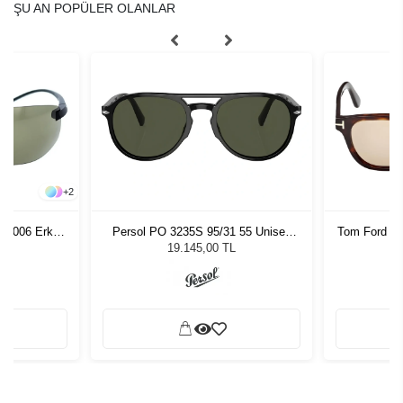
ŞU AN POPÜLER OLANLAR
+
2
553006 Erkek
Persol PO 3235S 95/31 55 Unisex
Tom Ford F
ğü
Güneş Gözlüğü
L
19.145,00 TL