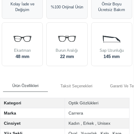
Kolay İade ve
Ömür Boyu
%100 Orijinal Ürün
Değişim
Ücretsiz Bakım
Ekartman
Burun Aralığı
Sap Uzunluğu
48 mm
22 mm
145 mm
Ürün Özellikleri
Taksit Seçenekleri
Garanti Ve Te
Kategori
Optik Gözlükleri
Marka
Carrera
Cinsiyet
Kadın
,
Erkek
,
Unisex
Yüz Şekli
Oval
,
Yuvarlak
,
Kalp
,
Kare