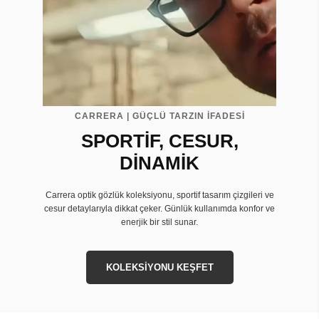
CARRERA | GÜÇLÜ TARZIN İFADESİ
SPORTİF, CESUR,
DİNAMİK
Carrera optik gözlük koleksiyonu, sportif tasarım çizgileri ve
cesur detaylarıyla dikkat çeker. Günlük kullanımda konfor ve
enerjik bir stil sunar.
KOLEKSİYONU KEŞFET