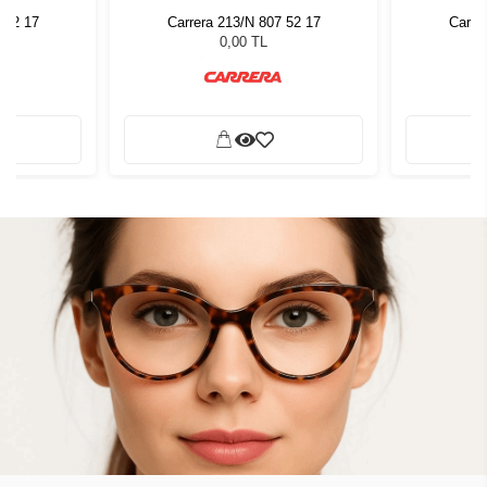
 52 17
Carrera 213/N 807 52 17
Carre
0,00 TL