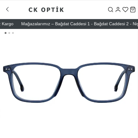
argo
Mağazalarımız – Bağdat Caddesi 1 - Bağdat Caddesi 2 - Nişantaş