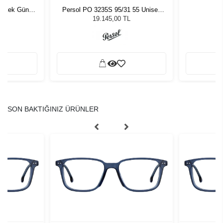
 Erkek Güneş
Persol PO 3235S 95/31 55 Unisex
Du
Güneş Gözlüğü
19.145,00 TL
SON BAKTIĞINIZ ÜRÜNLER