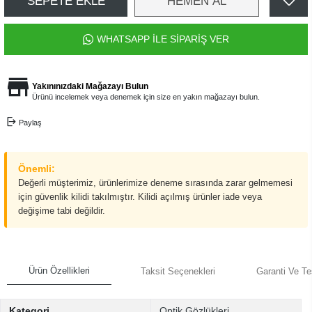
SEPETE EKLE
HEMEN AL
WHATSAPP İLE SİPARİŞ VER
Yakınınızdaki Mağazayı Bulun
Ürünü incelemek veya denemek için size en yakın mağazayı bulun.
Paylaş
Önemli:
Değerli müşterimiz, ürünlerimize deneme sırasında zarar gelmemesi
için güvenlik kilidi takılmıştır. Kilidi açılmış ürünler iade veya
değişime tabi değildir.
Ürün Özellikleri
Taksit Seçenekleri
Garanti Ve Te
Kategori
Optik Gözlükleri