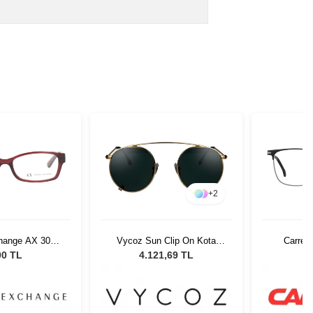
+
2
hange AX 3017
Vycoz Sun Clip On Kota
Carrer
18 52
Green Unisex Güneş
00 TL
4.121,69 TL
Gözlüğü