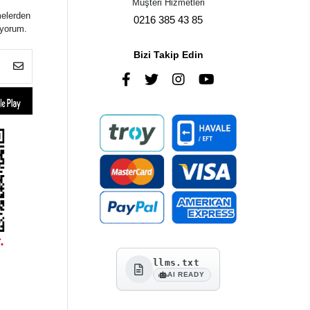
Müşteri Hizmetleri
melerden
0216 385 43 85
iyorum.
Bizi Takip Edin
llms.txt
AI READY