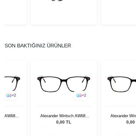
SON BAKTIĞINIZ ÜRÜNLER
+
2
+
2
sch AW681
Alexander Wintsch AW681
Alexander Wi
C2
C
L
0,00 TL
0,00