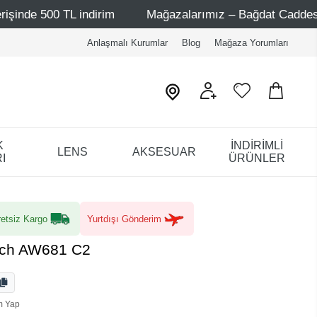
 indirim
Mağazalarımız – Bağdat Caddesi 1 - Bağdat Cad
Anlaşmalı Kurumlar
Blog
Mağaza Yorumları
K
İNDİRİMLİ
LENS
AKSESUAR
I
ÜRÜNLER
etsiz Kargo
Yurtdışı Gönderim
sch AW681 C2
m Yap