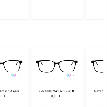
+
2
+
2
Wintsch AW681
Alexander Wintsch AW681
Alexande
C2
C2
00 TL
0,00 TL