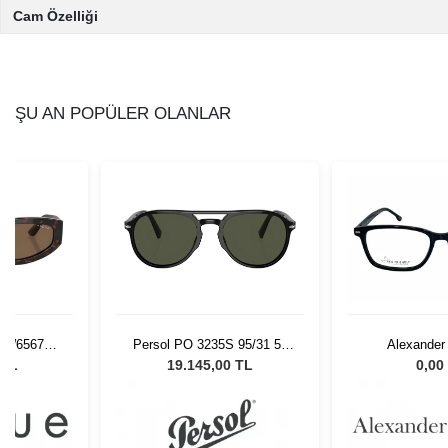
Cam Özelliği
ŞU AN POPÜLER OLANLAR
 W65673 -
Persol PO 3235S 95/31 55
Alexander
 Gözlüğü
Unisex Güneş Gözlüğü
AW201
 TL
19.145,00 TL
0,00