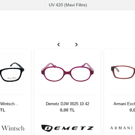
UV 420 (Mavi Filtre)
Demetz DJM 0025 10 42
Armani Exc
 Wintsch
81
83 C1
0,00 TL
0,
 TL