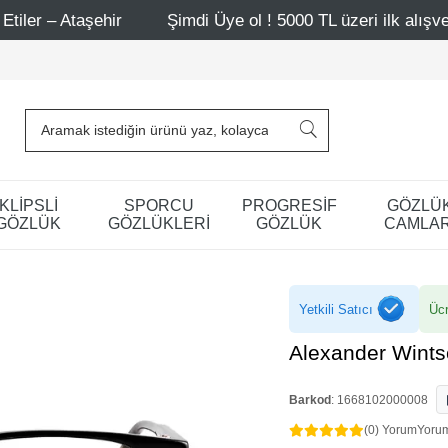
hir
Şimdi Üye ol ! 5000 TL üzeri ilk alışverişinde 500 TL
KLİPSLİ
SPORCU
PROGRESİF
GÖZLÜ
GÖZLÜK
GÖZLÜKLERİ
GÖZLÜK
CAMLAR
Yetkili Satıcı
Ücr
Alexander Wint
Barkod
:
1668102000008
(0) Yorum
Yoru