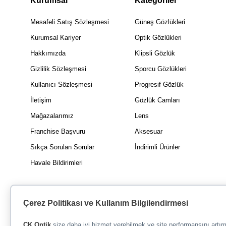
Kurumsal
Kategoriler
Mesafeli Satış Sözleşmesi
Güneş Gözlükleri
Kurumsal Kariyer
Optik Gözlükleri
Hakkımızda
Klipsli Gözlük
Gizlilik Sözleşmesi
Sporcu Gözlükleri
Kullanıcı Sözleşmesi
Progresif Gözlük
İletişim
Gözlük Camları
Mağazalarımız
Lens
Franchise Başvuru
Aksesuar
Sıkça Sorulan Sorular
İndirimli Ürünler
Havale Bildirimleri
Çerez Politikası ve Kullanım Bilgilendirmesi
CK Optik
size daha iyi hizmet verebilmek ve site performansını artı