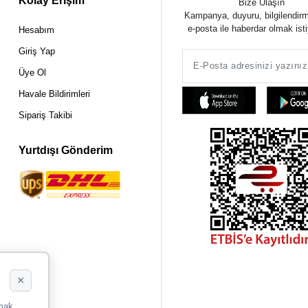
Kolay Erişim
Bize Ulaşın
Kampanya, duyuru, bilgilendir
e-posta ile haberdar olmak ist
Hesabım
Giriş Yap
Üye Ol
Havale Bildirimleri
Sipariş Takibi
Yurtdışı Gönderim
×
rmak