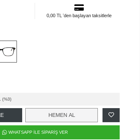
0,00 TL 'den başlayan taksitlerle
L
(%3)
LE
HEMEN AL
WHATSAPP İLE SİPARİŞ VER