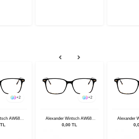
+
2
+
2
ntsch AW681
Alexander Wintsch AW681
Alexander 
2
C2
 TL
0,00 TL
0,