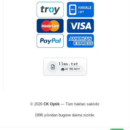
llms.txt
AI READY
© 2026
CK Optik
— Tüm hakları saklıdır.
1996 yılından bugüne daima sizinle.