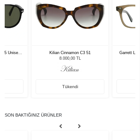
1 55 Unisex
Kilian Cinnamon C3 51
Garrett Le
ğü
L
8.000,00 TL
Tükendi
SON BAKTIĞINIZ ÜRÜNLER