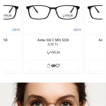
+
3
+
3
1 5218
Airlite 316 C M01 5218
Airli
0,00 TL