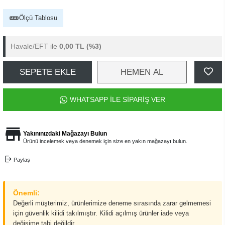
Ölçü Tablosu
Havale/EFT ile
0,00 TL
(%3)
SEPETE EKLE
HEMEN AL
WHATSAPP İLE SİPARİŞ VER
Yakınınızdaki Mağazayı Bulun
Ürünü incelemek veya denemek için size en yakın mağazayı bulun.
Paylaş
Önemli:
Değerli müşterimiz, ürünlerimize deneme sırasında zarar gelmemesi
için güvenlik kilidi takılmıştır. Kilidi açılmış ürünler iade veya
değişime tabi değildir.