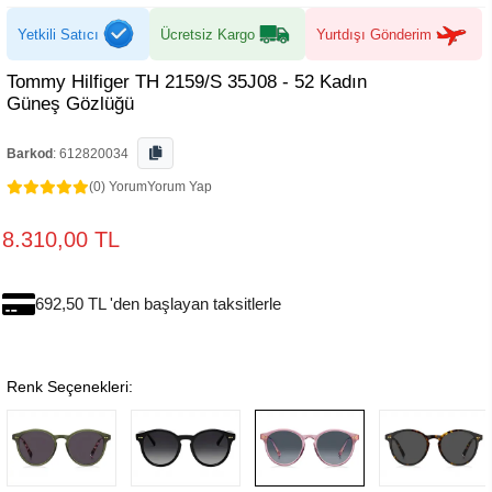
Yetkili Satıcı
Ücretsiz Kargo
Yurtdışı Gönderim
Tommy Hilfiger TH 2159/S 35J08 - 52 Kadın
Güneş Gözlüğü
Barkod
:
612820034
(0) Yorum
Yorum Yap
8.310,00 TL
692,50 TL 'den başlayan taksitlerle
Renk Seçenekleri: