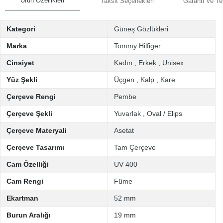
Ürün Özellikleri
Taksit Seçenekleri
Garanti Ve Te
Kategori
Güneş Gözlükleri
Marka
Tommy Hilfiger
Cinsiyet
Kadın
,
Erkek
,
Unisex
Yüz Şekli
Üçgen
,
Kalp
,
Kare
Çerçeve Rengi
Pembe
Çerçeve Şekli
Yuvarlak
,
Oval / Elips
Çerçeve Materyali
Asetat
Çerçeve Tasarımı
Tam Çerçeve
Cam Özelliği
UV 400
Cam Rengi
Füme
Ekartman
52 mm
Burun Aralığı
19 mm