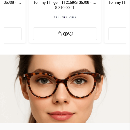
S 35J08 - 52
Tommy Hilfiger TH 2159/S 35J08 - 52
Tommy Hilfi
zlüğü
Kadın Güneş Gözlüğü
Kadı
8.310,00 TL