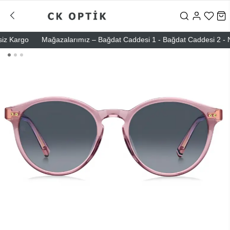
Kargo
Mağazalarımız – Bağdat Caddesi 1 - Bağdat Caddesi 2 - Nişant