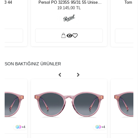
813 44
Persol PO 3235S 95/31 55 Unisex
Tom Fo
Güneş Gözlüğü
19.145,00 TL
SON BAKTIĞINIZ ÜRÜNLER
+
4
+
4