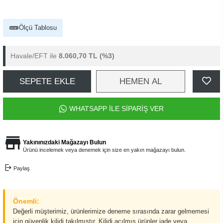
Ölçü Tablosu
Havale/EFT ile
8.060,70 TL
(%3)
SEPETE EKLE
HEMEN AL
WHATSAPP İLE SİPARİŞ VER
Yakınınızdaki Mağazayı Bulun
Ürünü incelemek veya denemek için size en yakın mağazayı bulun.
Paylaş
Önemli:
Değerli müşterimiz, ürünlerimize deneme sırasında zarar gelmemesi
için güvenlik kilidi takılmıştır. Kilidi açılmış ürünler iade veya