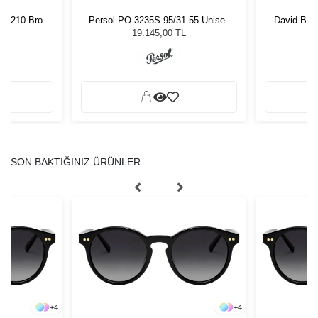
0S-210 Brown
Persol PO 3235S 95/31 55 Unisex
David Bec
zlüğü
Güneş Gözlüğü
Unis
19.145,00 TL
SON BAKTIĞINIZ ÜRÜNLER
+
4
+
4