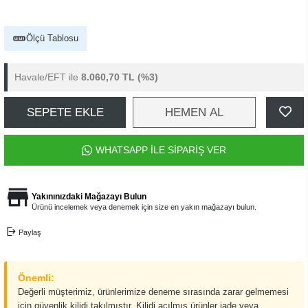
Ölçü Tablosu
Havale/EFT ile
8.060,70 TL
(%3)
SEPETE EKLE
HEMEN AL
WHATSAPP İLE SİPARİŞ VER
Yakınınızdaki Mağazayı Bulun
Ürünü incelemek veya denemek için size en yakın mağazayı bulun.
Paylaş
Önemli:
Değerli müşterimiz, ürünlerimize deneme sırasında zarar gelmemesi
için güvenlik kilidi takılmıştır. Kilidi açılmış ürünler iade veya