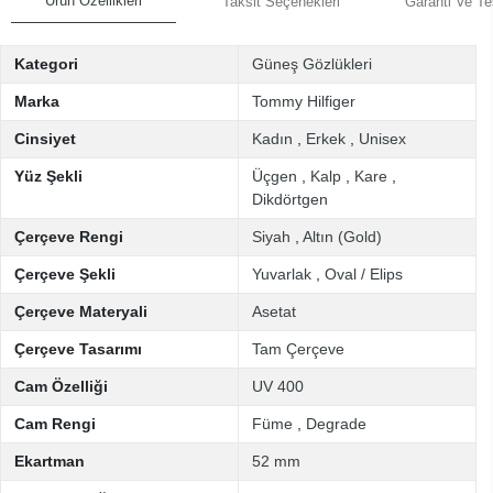
Ürün Özellikleri
Taksit Seçenekleri
Garanti Ve Te
Kategori
Güneş Gözlükleri
Marka
Tommy Hilfiger
Cinsiyet
Kadın
,
Erkek
,
Unisex
Yüz Şekli
Üçgen
,
Kalp
,
Kare
,
Dikdörtgen
Çerçeve Rengi
Siyah
,
Altın (Gold)
Çerçeve Şekli
Yuvarlak
,
Oval / Elips
Çerçeve Materyali
Asetat
Çerçeve Tasarımı
Tam Çerçeve
Cam Özelliği
UV 400
Cam Rengi
Füme
,
Degrade
Ekartman
52 mm