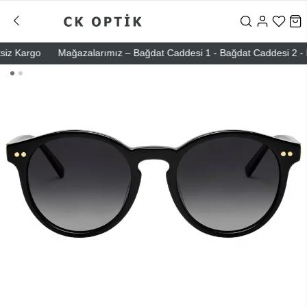
 Kargo
Mağazalarımız – Bağdat Caddesi 1 - Bağdat Caddesi 2 - Nişant