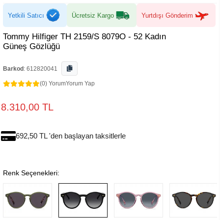
Yetkili Satıcı
Ücretsiz Kargo
Yurtdışı Gönderim
Tommy Hilfiger TH 2159/S 8079O - 52 Kadın
Güneş Gözlüğü
Barkod
:
612820041
(0) Yorum
Yorum Yap
8.310,00 TL
692,50 TL 'den başlayan taksitlerle
Renk Seçenekleri: