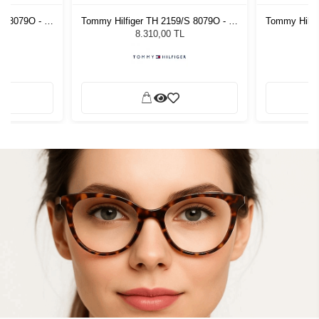
S 8079O - 52
Tommy Hilfiger TH 2159/S 8079O - 52
Tommy Hilfi
zlüğü
Kadın Güneş Gözlüğü
Kadı
8.310,00 TL