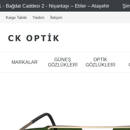
 Nişantaşı – Etiler – Ataşehir
Şimdi Üye ol ! 5000 TL ü
Kargo Takibi
Yardım
İletişim
GÜNEŞ
OPTİK
MARKALAR
GÖZLÜKLERİ
GÖZLÜKLERİ