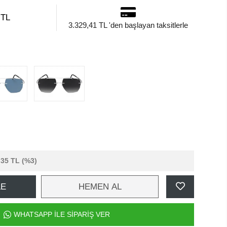
 TL
3.329,41 TL 'den başlayan taksitlerle
,35 TL
(%3)
LE
HEMEN AL
WHATSAPP İLE SİPARİŞ VER