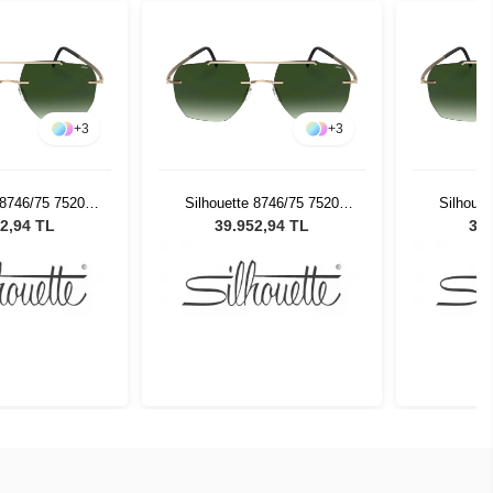
+
3
+
3
 8746/75 7520
Silhouette 8746/75 7520
Silhouet
neş Gözlüğü
Erkek Güneş Gözlüğü
Erkek 
2,94 TL
39.952,94 TL
39.