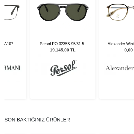
i EA1079
Persol PO 3235S 95/31 55
Alexander Win
5
Unisex Güneş Gözlüğü
C
L
19.145,00 TL
0,00
SON BAKTIĞINIZ ÜRÜNLER