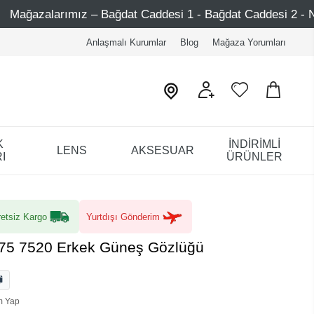
ğdat Caddesi 1 - Bağdat Caddesi 2 - Nişantaşı – Etiler – A
Anlaşmalı Kurumlar
Blog
Mağaza Yorumları
K
İNDİRİMLİ
LENS
AKSESUAR
I
ÜRÜNLER
etsiz Kargo
Yurtdışı Gönderim
/75 7520 Erkek Güneş Gözlüğü
m Yap