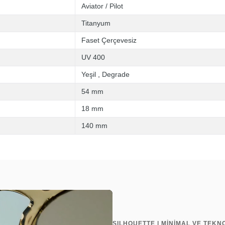
Aviator / Pilot
Titanyum
Faset Çerçevesiz
UV 400
Yeşil
,
Degrade
54 mm
18 mm
140 mm
SILHOUETTE | MİNİMAL VE TEKN