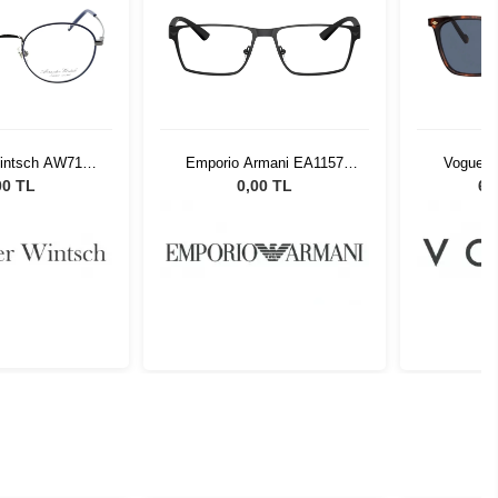
Wintsch AW7103
Emporio Armani EA1157
Vogue 5
C1
3001 55
Kadın 
00 TL
0,00 TL
6.