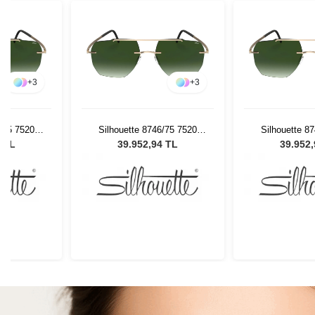
+
3
+
3
6/75 7520
Silhouette 8746/75 7520
Silhouette 8
Gözlüğü
Erkek Güneş Gözlüğü
Erkek Güne
4 TL
39.952,94 TL
39.952