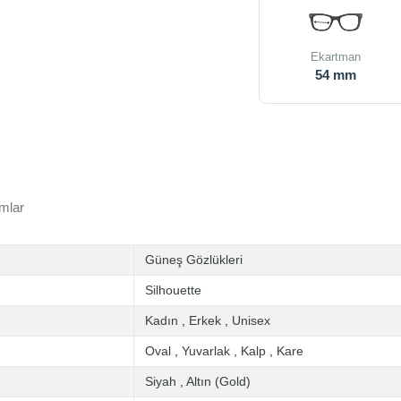
Ekartman
54 mm
mlar
Güneş Gözlükleri
Silhouette
Kadın
,
Erkek
,
Unisex
Oval
,
Yuvarlak
,
Kalp
,
Kare
Siyah
,
Altın (Gold)