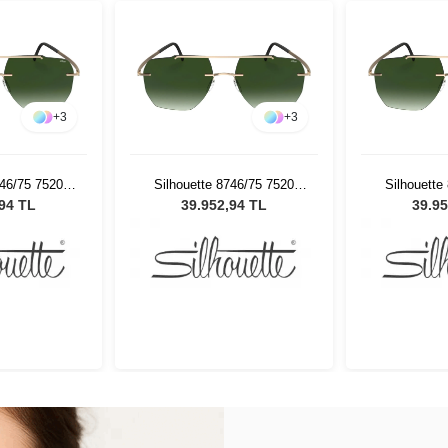
+
3
+
3
746/75 7520
Silhouette 8746/75 7520
Silhouette
ş Gözlüğü
Erkek Güneş Gözlüğü
Erkek Gü
,94 TL
39.952,94 TL
39.95