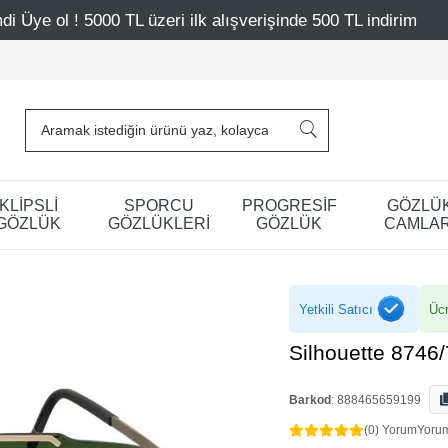
zeri ilk alışverişinde 500 TL indirim
Mağazalarımız – Ba
KLİPSLİ
SPORCU
PROGRESİF
GÖZLÜ
GÖZLÜK
GÖZLÜKLERİ
GÖZLÜK
CAMLAR
Yetkili Satıcı
Ücr
Silhouette 8746
Barkod
:
888465659199
(0) Yorum
Yoru