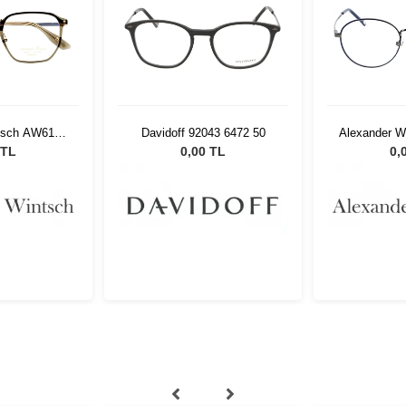
tsch AW6181
Davidoff 92043 6472 50
Alexander 
1
 TL
0,00 TL
0,