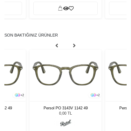
SON BAKTIĞINIZ ÜRÜNLER
+
2
+
2
1142 49
Persol PO 3143V 1142 49
Persol
0,00 TL