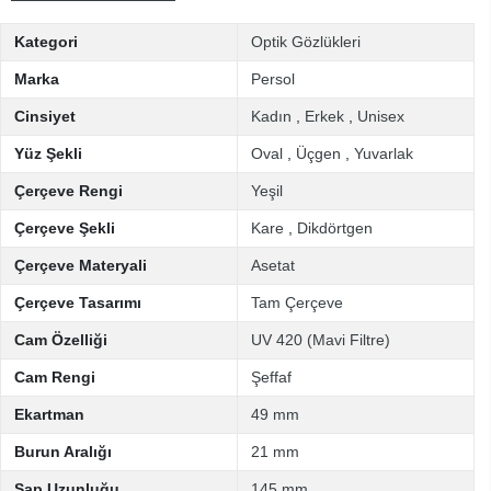
Kategori
Optik Gözlükleri
Marka
Persol
Cinsiyet
Kadın
,
Erkek
,
Unisex
Yüz Şekli
Oval
,
Üçgen
,
Yuvarlak
Çerçeve Rengi
Yeşil
Çerçeve Şekli
Kare
,
Dikdörtgen
Çerçeve Materyali
Asetat
Çerçeve Tasarımı
Tam Çerçeve
Cam Özelliği
UV 420 (Mavi Filtre)
Cam Rengi
Şeffaf
Ekartman
49 mm
Burun Aralığı
21 mm
Sap Uzunluğu
145 mm