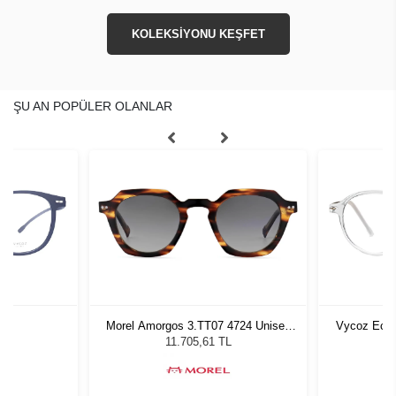
KOLEKSİYONU KEŞFET
ŞU AN POPÜLER OLANLAR
al
Morel Amorgos 3.TT07 4724 Unisex
Vycoz Ecow
Güneş Gözlüğü
11.705,61 TL