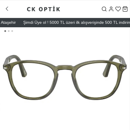
şehir
Şimdi Üye ol ! 5000 TL üzeri ilk alışverişinde 500 TL indirim