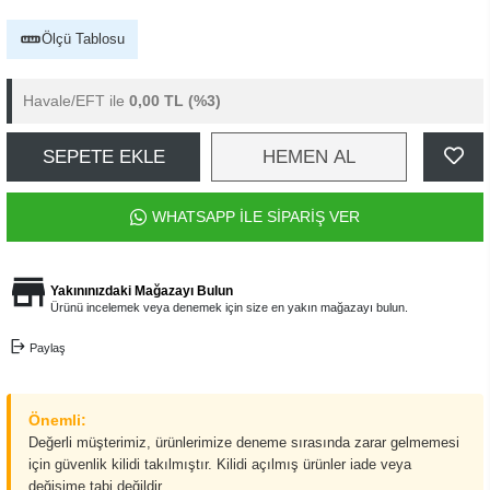
Ölçü Tablosu
Havale/EFT ile
0,00 TL
(%3)
SEPETE EKLE
HEMEN AL
WHATSAPP İLE SİPARİŞ VER
Yakınınızdaki Mağazayı Bulun
Ürünü incelemek veya denemek için size en yakın mağazayı bulun.
Paylaş
Önemli:
Değerli müşterimiz, ürünlerimize deneme sırasında zarar gelmemesi
için güvenlik kilidi takılmıştır. Kilidi açılmış ürünler iade veya
değişime tabi değildir.