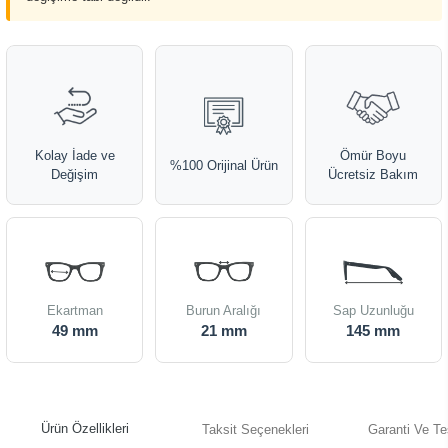
Kolay İade ve
Ömür Boyu
%100 Orijinal Ürün
Değişim
Ücretsiz Bakım
Ekartman
Burun Aralığı
Sap Uzunluğu
49 mm
21 mm
145 mm
Ürün Özellikleri
Taksit Seçenekleri
Garanti Ve Te