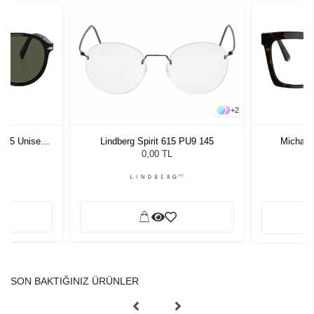
+
2
1 55 Unisex
Michael
Lindberg Spirit 615 PU9 145
ğü
L
0,00 TL
SON BAKTIĞINIZ ÜRÜNLER