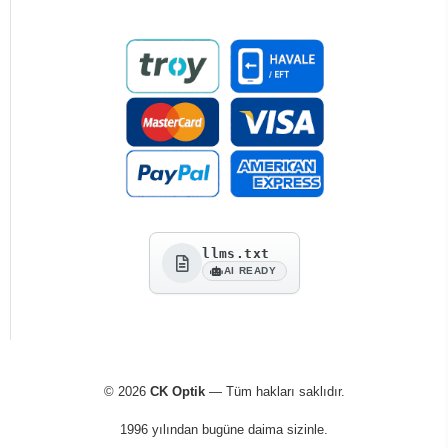
llms.txt
AI READY
© 2026
CK Optik
— Tüm hakları saklıdır.
1996 yılından bugüne daima sizinle.