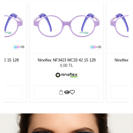
+
36
+
36
 42 15 128
Ninoflex NF3423 MC33 42 15 128
Ninoflex 
0,00 TL