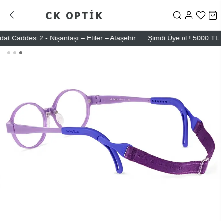
ddesi 2 - Nişantaşı – Etiler – Ataşehir
Şimdi Üye ol ! 5000 TL üzeri