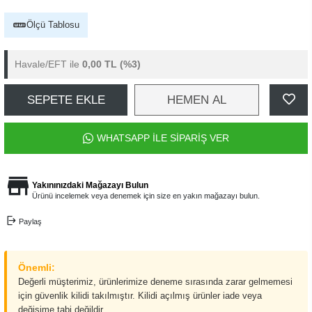
Ölçü Tablosu
Havale/EFT ile
0,00 TL
(%3)
SEPETE EKLE
HEMEN AL
WHATSAPP İLE SİPARİŞ VER
Yakınınızdaki Mağazayı Bulun
Ürünü incelemek veya denemek için size en yakın mağazayı bulun.
Paylaş
Önemli:
Değerli müşterimiz, ürünlerimize deneme sırasında zarar gelmemesi
için güvenlik kilidi takılmıştır. Kilidi açılmış ürünler iade veya
değişime tabi değildir.