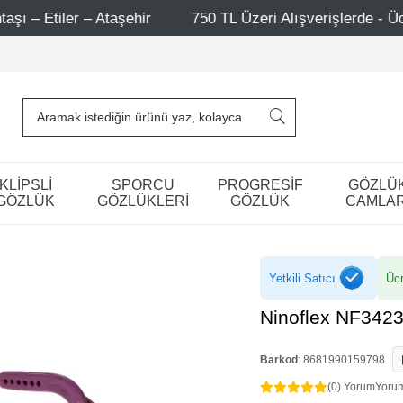
50 TL Üzeri Alışverişlerde - Ücretsiz Kargo
Mağazaları
KLİPSLİ
SPORCU
PROGRESİF
GÖZLÜ
GÖZLÜK
GÖZLÜKLERİ
GÖZLÜK
CAMLAR
Yetkili Satıcı
Ücr
Ninoflex NF3423
Barkod
:
8681990159798
(0) Yorum
Yoru