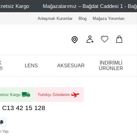
mız – Bağdat Caddesi 1 - Bağdat Caddesi 2 - Nişantaşı – Eti
Anlaşmalı Kurumlar
Blog
Mağaza Yorumları
K
İNDİRİMLİ
LENS
AKSESUAR
I
ÜRÜNLER
etsiz Kargo
Yurtdışı Gönderim
 C13 42 15 128
m Yap