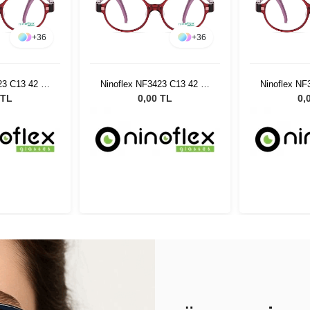
+
36
+
36
23 C13 42 15
Ninoflex NF3423 C13 42 15
Ninoflex NF
8
128
 TL
0,00 TL
0,