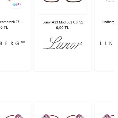
+
2
RicameronK277
Lindberg R
Lunor A13 Mod 551 Col 51
30 46
00 TL
0,00 TL