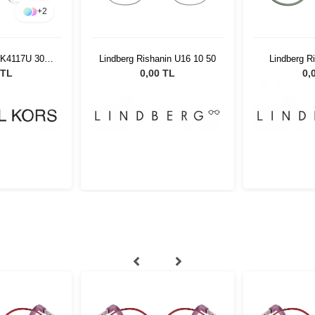
+
2
MK4117U 3015
Lindberg Rishanin U16 10 50
Lindberg 
P
 TL
0,00 TL
0,