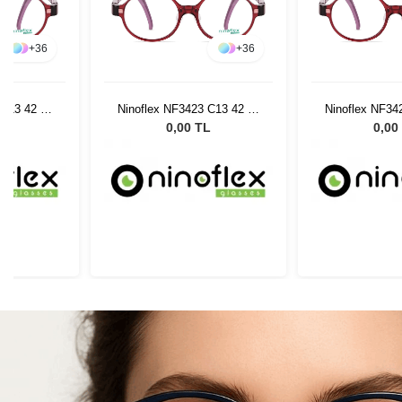
+
36
+
36
 C13 42 15
Ninoflex NF3423 C13 42 15
Ninoflex NF34
128
12
L
0,00 TL
0,00