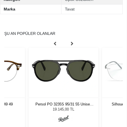
Marka
Tavat
ŞU AN POPÜLER OLANLAR
5749 49
Persol PO 3235S 95/31 55 Unisex
Silhouet
Güneş Gözlüğü
19.145,00 TL