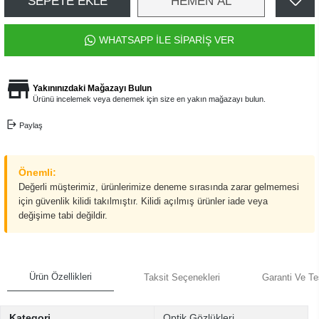
SEPETE EKLE
HEMEN AL
WHATSAPP İLE SİPARİŞ VER
Yakınınızdaki Mağazayı Bulun
Ürünü incelemek veya denemek için size en yakın mağazayı bulun.
Paylaş
Önemli:
Değerli müşterimiz, ürünlerimize deneme sırasında zarar gelmemesi
için güvenlik kilidi takılmıştır. Kilidi açılmış ürünler iade veya
değişime tabi değildir.
Ürün Özellikleri
Taksit Seçenekleri
Garanti Ve Te
Kategori
Optik Gözlükleri