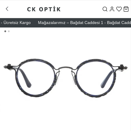
 Ücretsiz Kargo
Mağazalarımız – Bağdat Caddesi 1 - Bağdat Caddesi 2