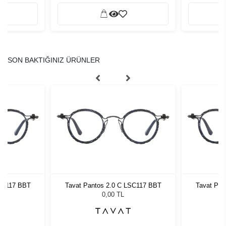
SON BAKTIĞINIZ ÜRÜNLER
LSC117 BBT
Tavat Pantos 2.0 C LSC117 BBT
Tavat Pan
0,00 TL