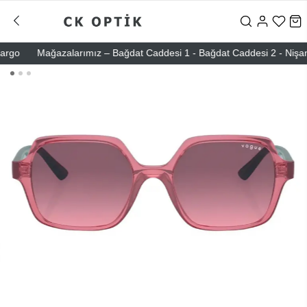
o
Mağazalarımız – Bağdat Caddesi 1 - Bağdat Caddesi 2 - Nişantaşı 