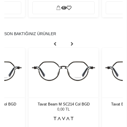
SON BAKTIĞINIZ ÜRÜNLER
4 Col BGD
Tavat Beam M SC214 Col BGD
Tavat Be
0,00 TL