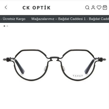
Ücretsiz Kargo
Mağazalarımız – Bağdat Caddesi 1 - Bağdat Caddesi 2 