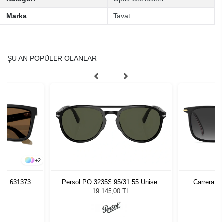
Marka
Tavat
ŞU AN POPÜLER OLANLAR
+
2
261 631373
Persol PO 3235S 95/31 55 Unisex
Carrera 3
zlüğü
Güneş Gözlüğü
L
19.145,00 TL