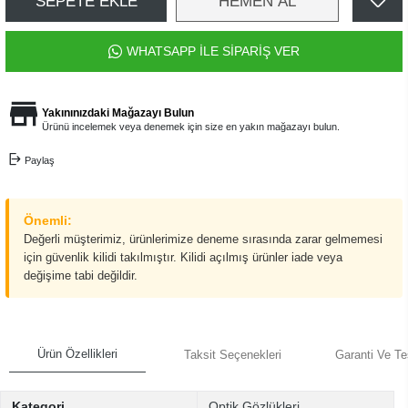
SEPETE EKLE
HEMEN AL
WHATSAPP İLE SİPARİŞ VER
Yakınınızdaki Mağazayı Bulun
Ürünü incelemek veya denemek için size en yakın mağazayı bulun.
Paylaş
Önemli:
Değerli müşterimiz, ürünlerimize deneme sırasında zarar gelmemesi
için güvenlik kilidi takılmıştır. Kilidi açılmış ürünler iade veya
değişime tabi değildir.
Ürün Özellikleri
Taksit Seçenekleri
Garanti Ve Te
Kategori
Optik Gözlükleri