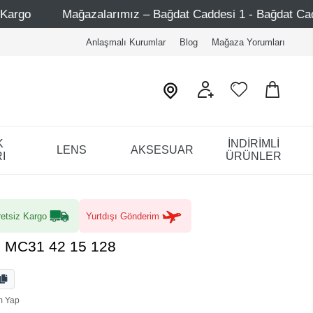
Bağdat Caddesi 1 - Bağdat Caddesi 2 - Nişantaşı – Etiler – 
Anlaşmalı Kurumlar
Blog
Mağaza Yorumları
K
İNDİRİMLİ
LENS
AKSESUAR
I
ÜRÜNLER
etsiz Kargo
Yurtdışı Gönderim
3 MC31 42 15 128
m Yap