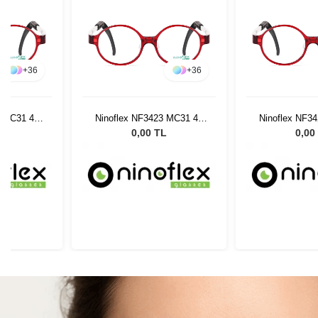
+
36
+
36
3 MC31 42
Ninoflex NF3423 MC31 42
Ninoflex NF3
15 128
15 1
L
0,00 TL
0,00