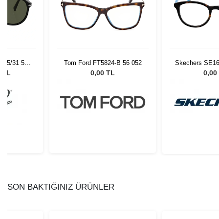
 95/31 55
Tom Ford FT5824-B 56 052
Skechers SE16
Gözlüğü
0 TL
0,00 TL
0,00
SON BAKTIĞINIZ ÜRÜNLER