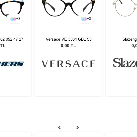
+
3
+
3
62 052 47 17
Versace VE 3334 GB1 53
Slazeng
 TL
0,00 TL
0,