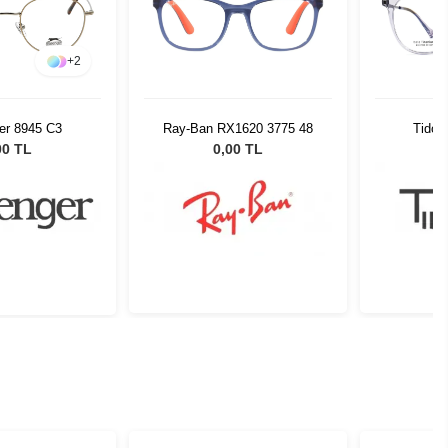
+
2
er 8945 C3
Ray-Ban RX1620 3775 48
Tidou
00 TL
0,00 TL