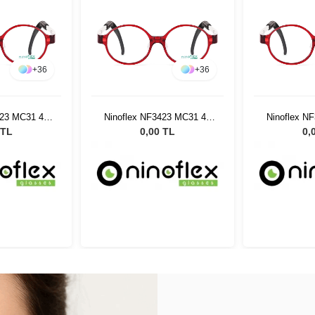
+
36
+
36
423 MC31 42
Ninoflex NF3423 MC31 42
Ninoflex N
28
15 128
1
 TL
0,00 TL
0,