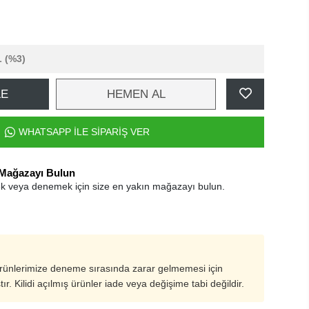
L
(%3)
LE
HEMEN AL
WHATSAPP İLE SİPARİŞ VER
 Mağazayı Bulun
k veya denemek için size en yakın mağazayı bulun.
ürünlerimize deneme sırasında zarar gelmemesi için
ştır. Kilidi açılmış ürünler iade veya değişime tabi değildir.