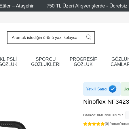
Üzeri Alışverişlerde - Ücretsiz Kargo
Mağazalarımız – 
KLİPSLİ
SPORCU
PROGRESİF
GÖZLÜ
GÖZLÜK
GÖZLÜKLERİ
GÖZLÜK
CAMLAR
Yetkili Satıcı
Ücr
Ninoflex NF342
Barkod
:
8681990169797
(0) Yorum
Yoru