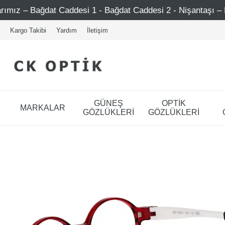
ğdat Caddesi 2 - Nişantaşı – Etiler – Ataşehir
750 TL 
Kargo Takibi
Yardım
İletişim
GÜNEŞ
OPTİK
MARKALAR
GÖZLÜKLERİ
GÖZLÜKLERİ