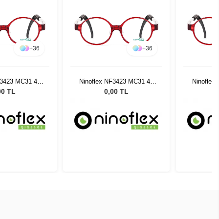
+
36
+
36
F3423 MC31 42
Ninoflex NF3423 MC31 42
Ninoflex
5 128
15 128
00 TL
0,00 TL