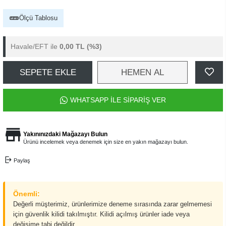
Ölçü Tablosu
Havale/EFT ile
0,00 TL
(%3)
SEPETE EKLE
HEMEN AL
WHATSAPP İLE SİPARİŞ VER
Yakınınızdaki Mağazayı Bulun
Ürünü incelemek veya denemek için size en yakın mağazayı bulun.
Paylaş
Önemli:
Değerli müşterimiz, ürünlerimize deneme sırasında zarar gelmemesi
için güvenlik kilidi takılmıştır. Kilidi açılmış ürünler iade veya
değişime tabi değildir.