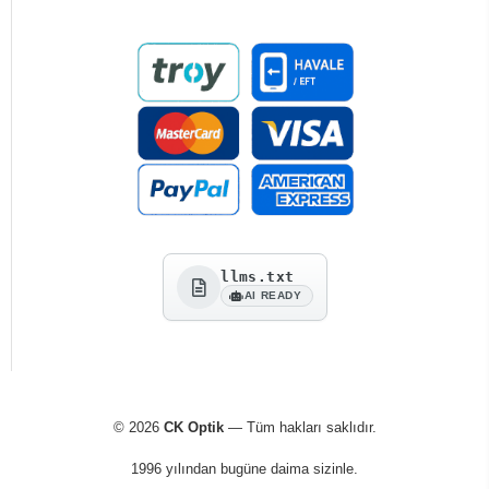
llms.txt
AI READY
© 2026
CK Optik
— Tüm hakları saklıdır.
1996 yılından bugüne daima sizinle.