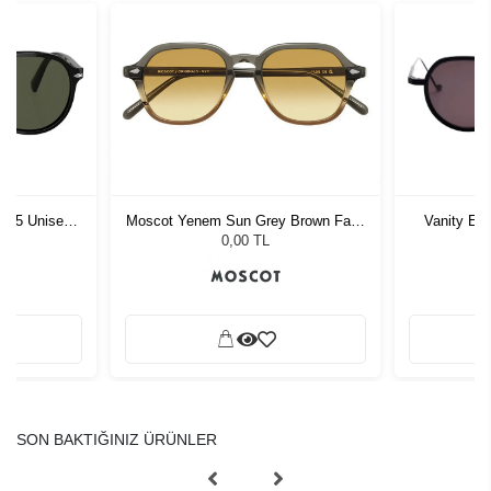
1 55 Unisex
Vanity Eff
Moscot Yenem Sun Grey Brown Fade
ğü
Black/Flam
50 Chest Fade
L
0,00 TL
SON BAKTIĞINIZ ÜRÜNLER