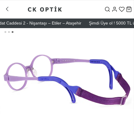
ddesi 2 - Nişantaşı – Etiler – Ataşehir
Şimdi Üye ol ! 5000 TL üzeri