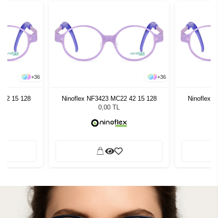
+
36
+
36
 42 15 128
Ninoflex NF3423 MC22 42 15 128
Ninoflex 
0,00 TL