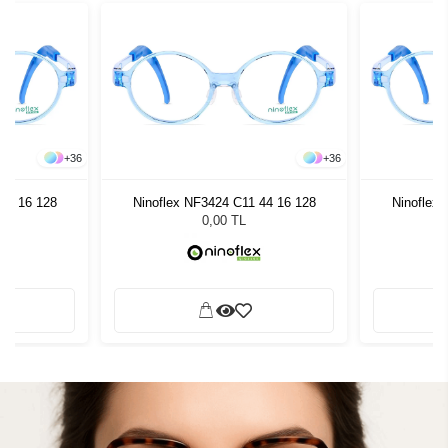
+
36
+
36
44 16 128
Ninoflex NF3424 C11 44 16 128
Ninoflex
0,00 TL