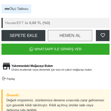
Ölçü Tablosu
Havale/EFT ile
0,00 TL
(%3)
SEPETE EKLE
HEMEN AL
WHATSAPP İLE SİPARİŞ VER
Yakınınızdaki Mağazayı Bulun
Ürünü incelemek veya denemek için size en yakın mağazayı bulun.
Paylaş
Önemli:
Değerli müşterimiz, ürünlerimize deneme sırasında zarar gelmemesi
için güvenlik kilidi takılmıştır. Kilidi açılmış ürünler iade veya
değişime tabi değildir.