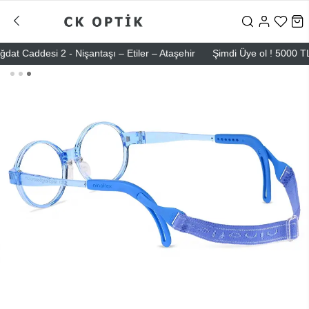
addesi 2 - Nişantaşı – Etiler – Ataşehir
Şimdi Üye ol ! 5000 TL üzer