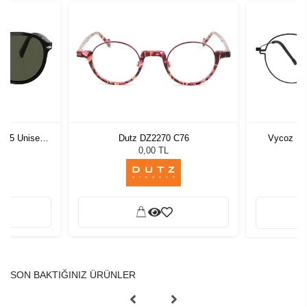
1 55 Unisex
Dutz DZ2270 C76
Vycoz Ma
ğü
L
0,00 TL
SON BAKTIĞINIZ ÜRÜNLER