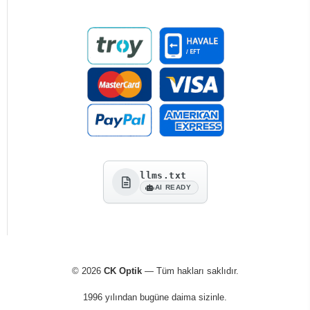
llms.txt
AI READY
© 2026
CK Optik
— Tüm hakları saklıdır.
1996 yılından bugüne daima sizinle.