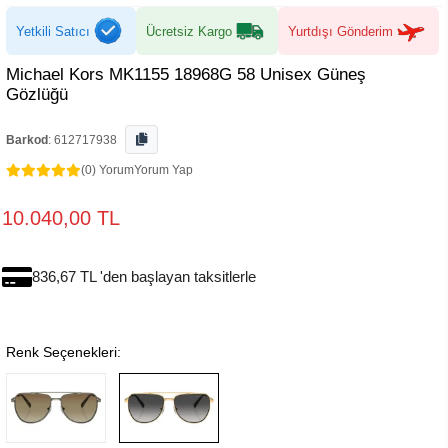
Yetkili Satıcı
Ücretsiz Kargo
Yurtdışı Gönderim
Michael Kors MK1155 18968G 58 Unisex Güneş
Gözlüğü
Barkod
:
612717938
(0) Yorum
Yorum Yap
10.040,00 TL
836,67 TL 'den başlayan taksitlerle
Renk Seçenekleri: