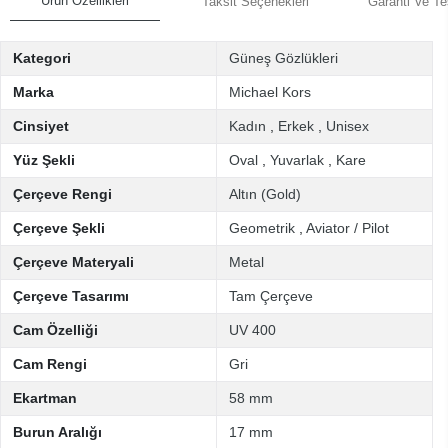
Ürün Özellikleri
Taksit Seçenekleri
Garanti Ve Te
Kategori
Güneş Gözlükleri
Marka
Michael Kors
Cinsiyet
Kadın
,
Erkek
,
Unisex
Yüz Şekli
Oval
,
Yuvarlak
,
Kare
Çerçeve Rengi
Altın (Gold)
Çerçeve Şekli
Geometrik
,
Aviator / Pilot
Çerçeve Materyali
Metal
Çerçeve Tasarımı
Tam Çerçeve
Cam Özelliği
UV 400
Cam Rengi
Gri
Ekartman
58 mm
Burun Aralığı
17 mm