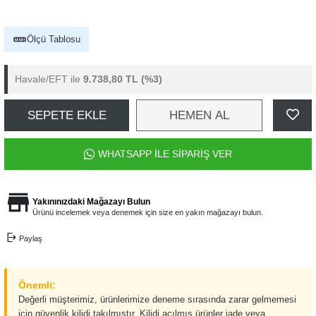
Ölçü Tablosu
Havale/EFT ile
9.738,80 TL
(%3)
SEPETE EKLE
HEMEN AL
WHATSAPP İLE SİPARİŞ VER
Yakınınızdaki Mağazayı Bulun
Ürünü incelemek veya denemek için size en yakın mağazayı bulun.
Paylaş
Önemli:
Değerli müşterimiz, ürünlerimize deneme sırasında zarar gelmemesi
için güvenlik kilidi takılmıştır. Kilidi açılmış ürünler iade veya