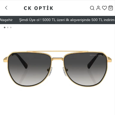
ehir
Şimdi Üye ol ! 5000 TL üzeri ilk alışverişinde 500 TL indirim