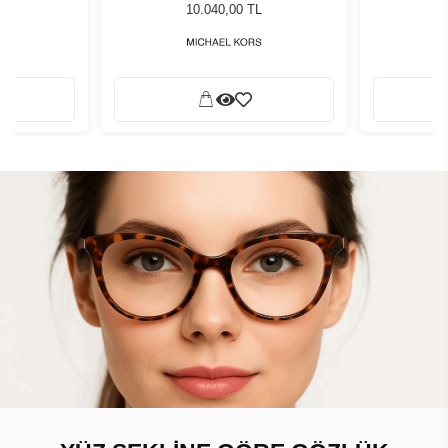
zlüğü
Unisex Güneş Gözlüğü
Unis
L
10.040,00 TL