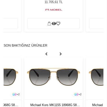
Güneş Gözlüğü
11.705,61 TL
SON BAKTIĞINIZ ÜRÜNLER
+
2
+
2
 18968G 58
Michael Kors MK1155 18968G 58
Michael K