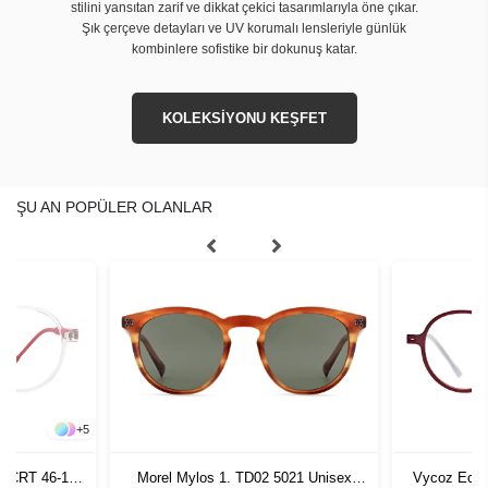
stilini yansıtan zarif ve dikkat çekici tasarımlarıyla öne çıkar.
Şık çerçeve detayları ve UV korumalı lensleriyle günlük
kombinlere sofistike bir dokunuş katar.
KOLEKSİYONU KEŞFET
ŞU AN POPÜLER OLANLAR
+
5
n CRT 46-17
Morel Mylos 1. TD02 5021 Unisex
Vycoz Ecow