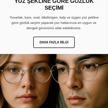
YÜZ ŞEKLİNE GÖRE GÖZLÜK
SEÇİMİ
Yuvarlak, kare, oval, dikdörtgen, kalp ve üçgen yüz şekline
göre gözlük seçimi yaparak yüz hatlarınıza en uygun ve
dengeli görünümü elde edebilirsiniz.
DAHA FAZLA BILGI