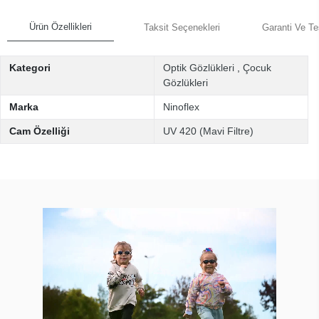
Ürün Özellikleri
Taksit Seçenekleri
Garanti Ve Te
Kategori
Optik Gözlükleri
,
Çocuk
Gözlükleri
Marka
Ninoflex
Cam Özelliği
UV 420 (Mavi Filtre)