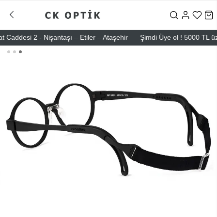
esi 2 - Nişantaşı – Etiler – Ataşehir
Şimdi Üye ol ! 5000 TL üzeri i