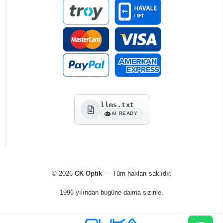
llms.txt
AI READY
© 2026
CK Optik
— Tüm hakları saklıdır.
1996 yılından bugüne daima sizinle.