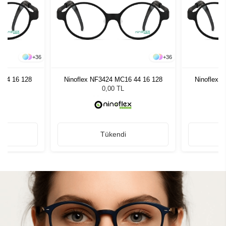
+
36
+
36
 44 16 128
Ninoflex NF3424 MC16 44 16 128
Ninoflex 
0,00 TL
Tükendi