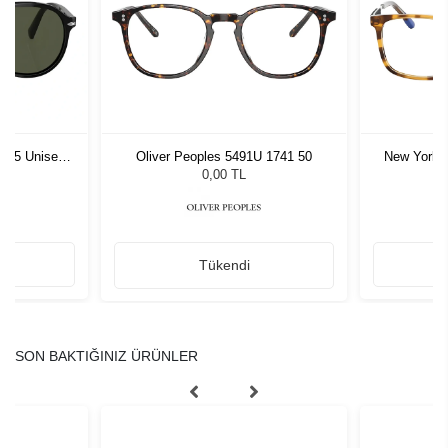
1 55 Unisex
Oliver Peoples 5491U 1741 50
New York 
ğü
L
0,00 TL
Tükendi
SON BAKTIĞINIZ ÜRÜNLER