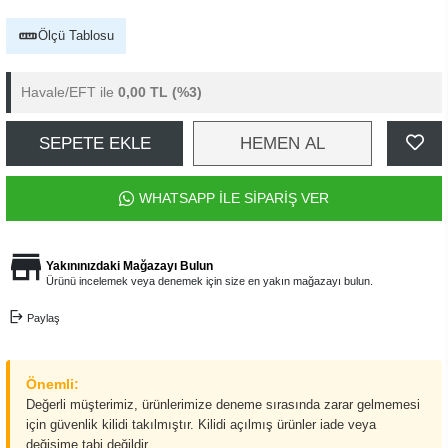
Ölçü Tablosu
Havale/EFT ile
0,00 TL
(%3)
SEPETE EKLE
HEMEN AL
WHATSAPP İLE SİPARİŞ VER
Yakınınızdaki Mağazayı Bulun
Ürünü incelemek veya denemek için size en yakın mağazayı bulun.
Paylaş
Önemli:
Değerli müşterimiz, ürünlerimize deneme sırasında zarar gelmemesi
için güvenlik kilidi takılmıştır. Kilidi açılmış ürünler iade veya
değişime tabi değildir.