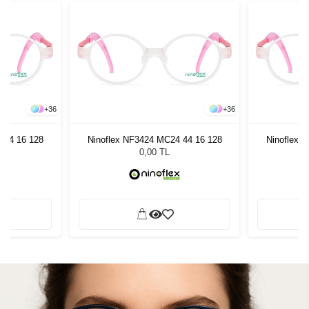
+
36
+
36
 44 16 128
Ninoflex NF3424 MC24 44 16 128
Ninoflex 
0,00 TL