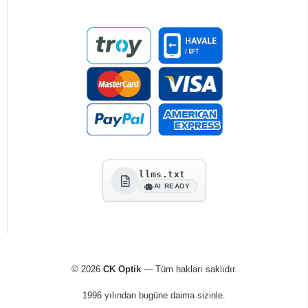
llms.txt
AI READY
© 2026
CK Optik
— Tüm hakları saklıdır.
1996 yılından bugüne daima sizinle.