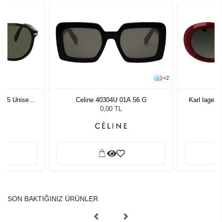
+
2
1 55 Unisex
Celine 40304U 01A 56 G
Karl lager
ğü
Kadı
L
0,00 TL
SON BAKTIĞINIZ ÜRÜNLER