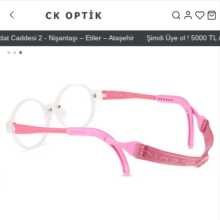
desi 2 - Nişantaşı – Etiler – Ataşehir
Şimdi Üye ol ! 5000 TL üzeri 