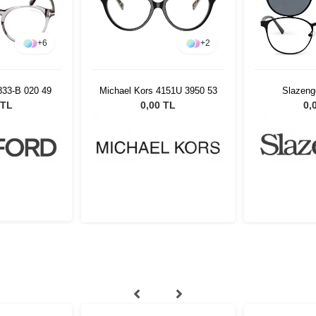
+
6
+
2
33-B 020 49
Michael Kors 4151U 3950 53
Slazeng
 TL
0,00 TL
0,