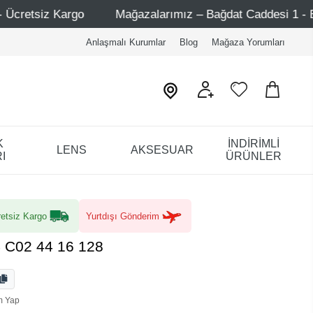
zalarımız – Bağdat Caddesi 1 - Bağdat Caddesi 2 - Nişantaşı
Anlaşmalı Kurumlar
Blog
Mağaza Yorumları
K
İNDİRİMLİ
LENS
AKSESUAR
I
ÜRÜNLER
etsiz Kargo
Yurtdışı Gönderim
 C02 44 16 128
m Yap