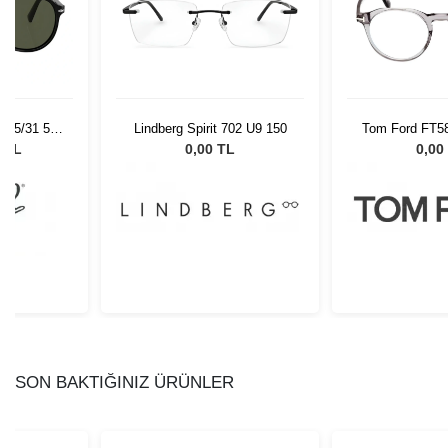
 95/31 55
Lindberg Spirit 702 U9 150
Tom Ford FT58
Gözlüğü
0 TL
0,00 TL
0,00
SON BAKTIĞINIZ ÜRÜNLER