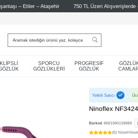
750 TL Üzeri Alışverişlerde - Ücretsiz Kargo
Mağa
KLİPSLİ
SPORCU
PROGRESİF
GÖZLÜ
GÖZLÜK
GÖZLÜKLERİ
GÖZLÜK
CAMLAR
Yetkili Satıcı
Ücr
Ninoflex NF3424
Barkod
:
8681990159989
(0) Yorum
Yoru