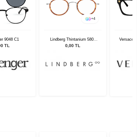
+
4
er 9048 C1
Lindberg Thintanium 5805
Versace 
K2510 48 140
00 TL
0,00 TL