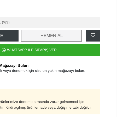
L
(%3)
LE
HEMEN AL
WHATSAPP İLE SİPARİŞ VER
 Mağazayı Bulun
k veya denemek için size en yakın mağazayı bulun.
ürünlerimize deneme sırasında zarar gelmemesi için
ştır. Kilidi açılmış ürünler iade veya değişime tabi değildir.