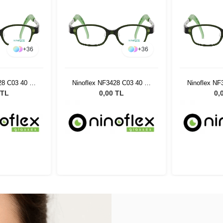
+
36
+
36
28 C03 40 14
Ninoflex NF3428 C03 40 14
Ninoflex NF
8
128
 TL
0,00 TL
0,