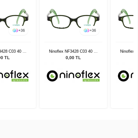
+
36
+
36
3428 C03 40 14
Ninoflex NF3428 C03 40 14
Ninoflex 
128
128
00 TL
0,00 TL