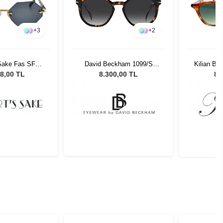
+
3
+
2
 Sake Fas SF
David Beckham 1099/S
Kilian Ba
adın Güneş
0869O 53 Unisex Güneş
Gün
8,00 TL
8.300,00 TL
8.
zlüğü
Gözlüğü