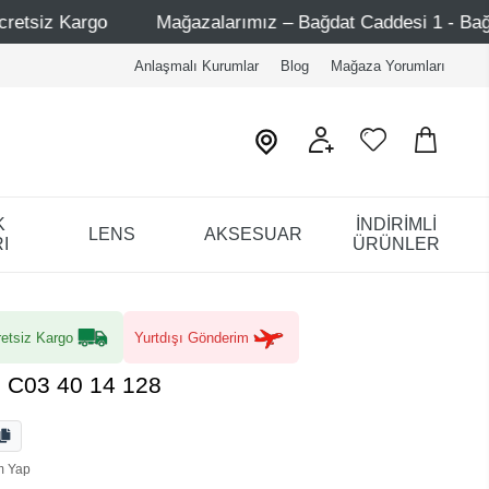
arımız – Bağdat Caddesi 1 - Bağdat Caddesi 2 - Nişantaşı –
Anlaşmalı Kurumlar
Blog
Mağaza Yorumları
K
İNDİRİMLİ
LENS
AKSESUAR
I
ÜRÜNLER
etsiz Kargo
Yurtdışı Gönderim
 C03 40 14 128
m Yap