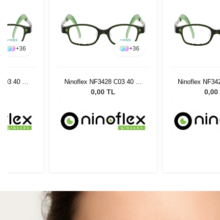
+
36
+
36
 C03 40 14
Ninoflex NF3428 C03 40 14
Ninoflex NF34
128
12
L
0,00 TL
0,00