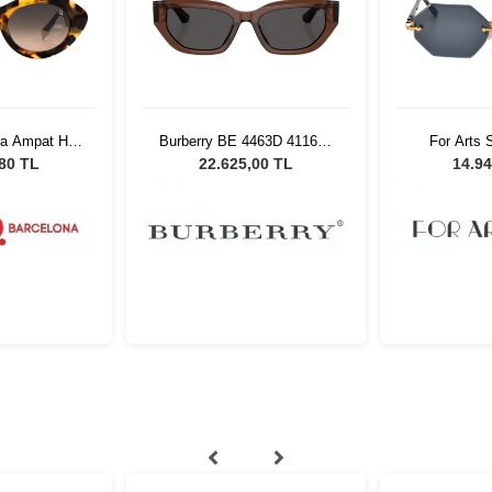
na Ampat HV
Burberry BE 4463D 411687
For Arts
54 Kadın Güneş Gözlüğü
035BL K
,80 TL
22.625,00 TL
14.94
Gö