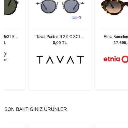
+
3
 95/31 55
Tavat Pantos R 2.0 C SC119
Etnia Barcelo
Gözlüğü
LSS-SS
50
0 TL
0,00 TL
17.695
SON BAKTIĞINIZ ÜRÜNLER