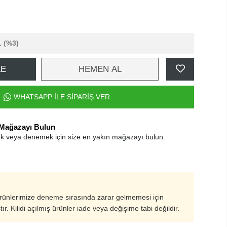
L
(%3)
LE
HEMEN AL
WHATSAPP İLE SİPARİŞ VER
 Mağazayı Bulun
k veya denemek için size en yakın mağazayı bulun.
ürünlerimize deneme sırasında zarar gelmemesi için
ştır. Kilidi açılmış ürünler iade veya değişime tabi değildir.