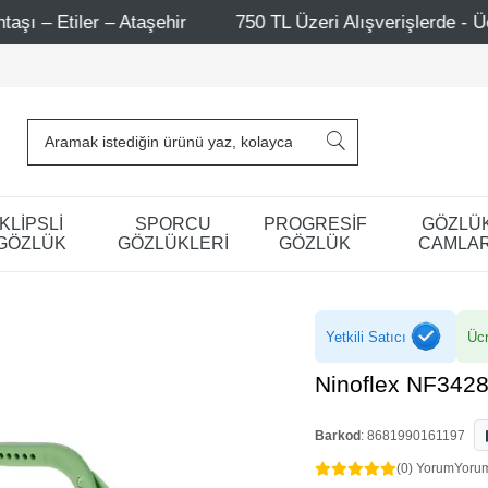
750 TL Üzeri Alışverişlerde - Ücretsiz Kargo
Mağazal
KLİPSLİ
SPORCU
PROGRESİF
GÖZLÜ
GÖZLÜK
GÖZLÜKLERİ
GÖZLÜK
CAMLAR
Yetkili Satıcı
Ücr
Ninoflex NF3428
Barkod
:
8681990161197
(0) Yorum
Yoru