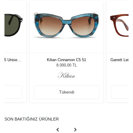
1 55 Unisex
Kilian Cinnamon C5 51
Garrett Leig
ğü
L
8.000,00 TL
Tükendi
SON BAKTIĞINIZ ÜRÜNLER