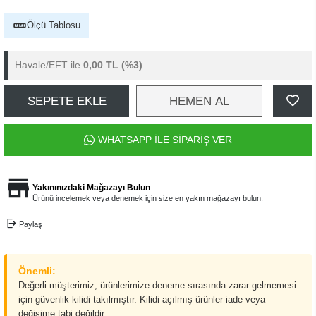
Ölçü Tablosu
Havale/EFT ile
0,00 TL
(%3)
SEPETE EKLE
HEMEN AL
WHATSAPP İLE SİPARİŞ VER
Yakınınızdaki Mağazayı Bulun
Ürünü incelemek veya denemek için size en yakın mağazayı bulun.
Paylaş
Önemli:
Değerli müşterimiz, ürünlerimize deneme sırasında zarar gelmemesi
için güvenlik kilidi takılmıştır. Kilidi açılmış ürünler iade veya
değişime tabi değildir.