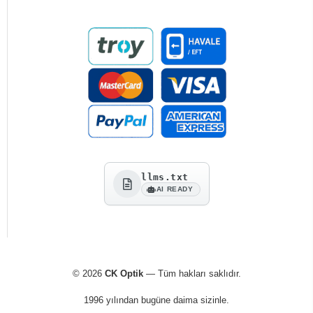
llms.txt
AI READY
© 2026
CK Optik
— Tüm hakları saklıdır.
1996 yılından bugüne daima sizinle.