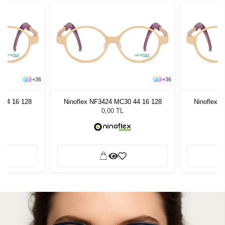
+
36
+
36
 44 16 128
Ninoflex NF3424 MC30 44 16 128
Ninoflex 
0,00 TL