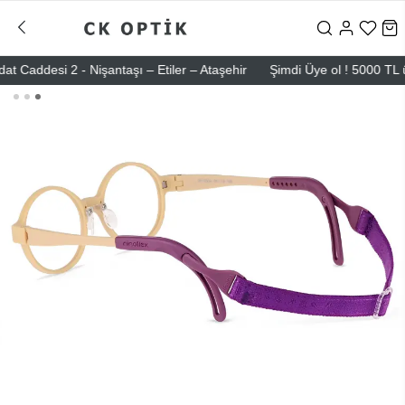
ddesi 2 - Nişantaşı – Etiler – Ataşehir
Şimdi Üye ol ! 5000 TL üzeri 