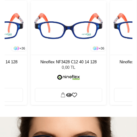
+
36
+
36
40 14 128
Ninoflex NF3428 C12 40 14 128
Ninoflex
0,00 TL