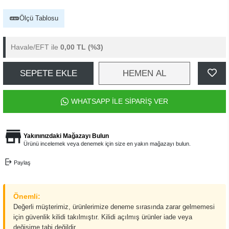
Ölçü Tablosu
Havale/EFT ile
0,00 TL
(%3)
SEPETE EKLE
HEMEN AL
WHATSAPP İLE SİPARİŞ VER
Yakınınızdaki Mağazayı Bulun
Ürünü incelemek veya denemek için size en yakın mağazayı bulun.
Paylaş
Önemli:
Değerli müşterimiz, ürünlerimize deneme sırasında zarar gelmemesi
için güvenlik kilidi takılmıştır. Kilidi açılmış ürünler iade veya
değişime tabi değildir.