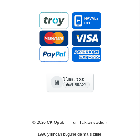
llms.txt
AI READY
© 2026
CK Optik
— Tüm hakları saklıdır.
1996 yılından bugüne daima sizinle.