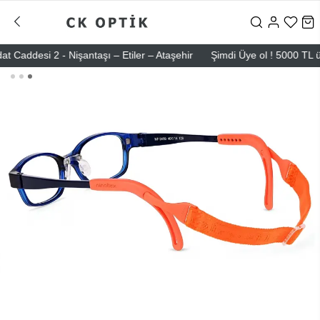
desi 2 - Nişantaşı – Etiler – Ataşehir
Şimdi Üye ol ! 5000 TL üzeri 