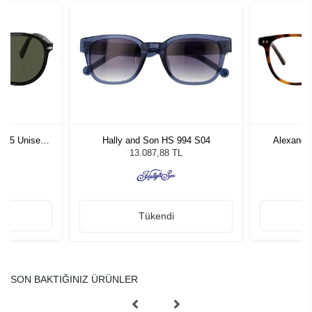
1 55 Unisex
Hally and Son HS 994 S04
Alexande
ğü
L
13.087,88 TL
Tükendi
SON BAKTIĞINIZ ÜRÜNLER