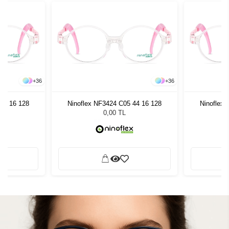
+
36
+
36
44 16 128
Ninoflex NF3424 C05 44 16 128
Ninoflex
0,00 TL