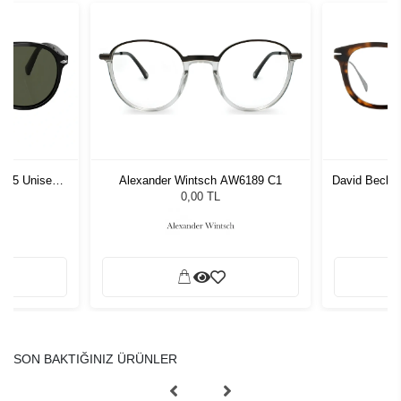
1 55 Unisex
Alexander Wintsch AW6189 C1
David Beckh
ğü
L
0,00 TL
SON BAKTIĞINIZ ÜRÜNLER