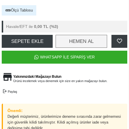
Ölçü Tablosu
Havale/EFT ile
0,00 TL
(%3)
SEPETE EKLE
HEMEN AL
WHATSAPP İLE SİPARİŞ VER
Yakınınızdaki Mağazayı Bulun
Ürünü incelemek veya denemek için size en yakın mağazayı bulun.
Paylaş
Önemli:
Değerli müşterimiz, ürünlerimize deneme sırasında zarar gelmemesi
için güvenlik kilidi takılmıştır. Kilidi açılmış ürünler iade veya
değişime tabi değildir.