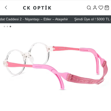
desi 2 - Nişantaşı – Etiler – Ataşehir
Şimdi Üye ol ! 5000 TL üzeri 