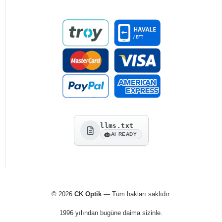
llms.txt
AI READY
© 2026
CK Optik
— Tüm hakları saklıdır.
1996 yılından bugüne daima sizinle.