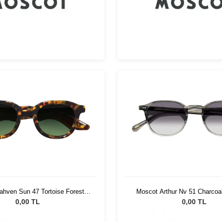
hven Sun 47 Tortoise Forest
Moscot Arthur Nv 51 Charcoa
Wood
Fade
0,00 TL
0,00 TL