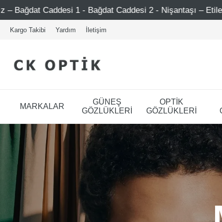
 - Bağdat Caddesi 2 - Nişantaşı – Etiler – Ataşehir
Şi
Kargo Takibi
Yardım
İletişim
GÜNEŞ
OPTİK
MARKALAR
GÖZLÜKLERİ
GÖZLÜKLERİ