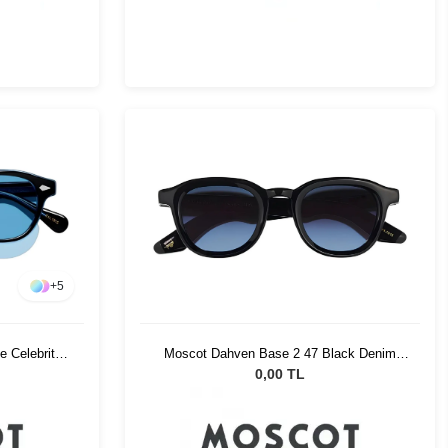
+
5
e Celebrity
Moscot Dahven Base 2 47 Black Denim
Blue
0,00 TL