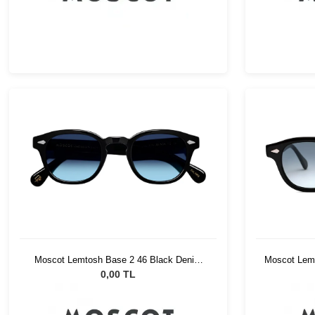
Moscot Lemtosh Base 2 46 Black Denim
Moscot Lemt
Blue
0,00 TL