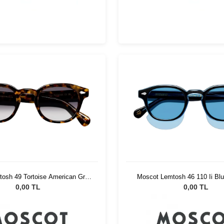
osh 49 Tortoise American Grey
Moscot Lemtosh 46 110 Ii Blu
Fade
Blue
0,00 TL
0,00 TL