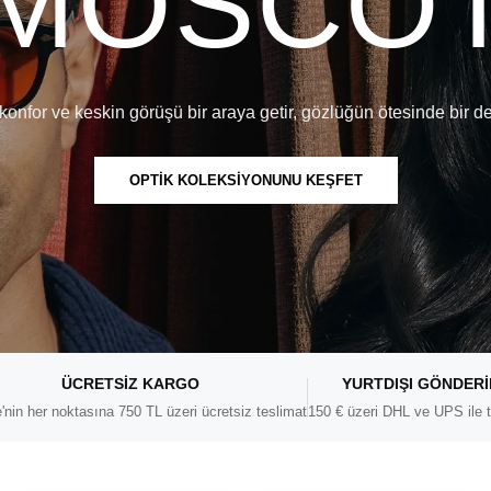
MOSCO
konfor ve keskin görüşü bir araya getir, gözlüğün ötesinde bir d
OPTİK KOLEKSİYONUNU KEŞFET
ÜCRETSIZ KARGO
YURTDIŞI GÖNDER
'nin her noktasına 750 TL üzeri ücretsiz teslimat
150 € üzeri DHL ve UPS ile t