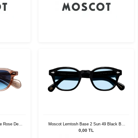
ge Rose Den
Moscot Lemtosh Base 2 Sun 49 Black Bel
Air Blue
0,00 TL