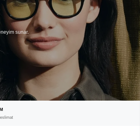
T
eneyim sunar.
IM
eslimat