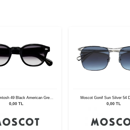
mtosh 49 Black American Grey
Moscot Gonif Sun Silver 54 
Fade
0,00 TL
0,00 TL