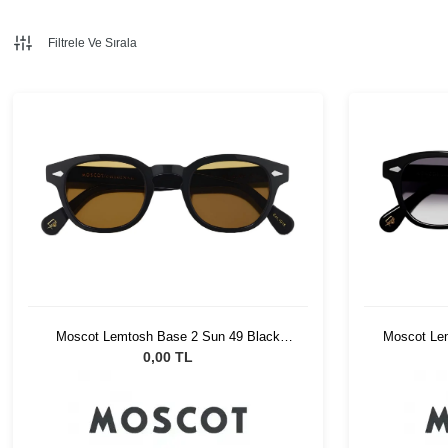
Filtrele Ve Sırala
Moscot Lemtosh Base 2 Sun 49 Black
Moscot Le
Amber
0,00 TL