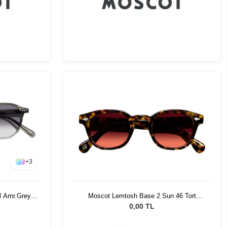
+
3
l Amr.Grey
Moscot Lemtosh Base 2 Sun 46 Tort
Cabernet
0,00 TL