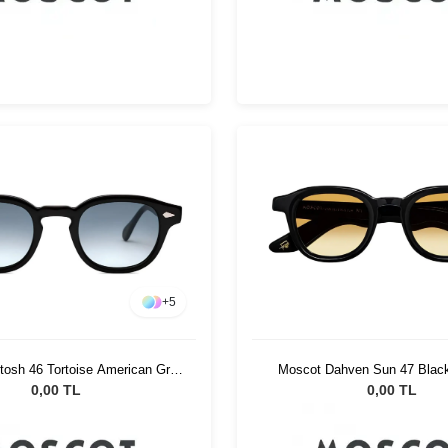
+
5
osh 46 Tortoise American Grey
Moscot Dahven Sun 47 Black
Fade
Fade
0,00 TL
0,00 TL