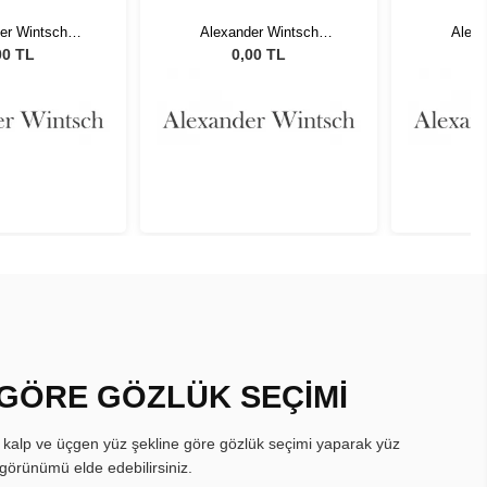
er Wintsch
Alexander Wintsch
Alexa
002 C4
AWD5002 C4
AW
00 TL
0,00 TL
 GÖRE GÖZLÜK SEÇİMİ
, kalp ve üçgen yüz şekline göre gözlük seçimi yaparak yüz
görünümü elde edebilirsiniz.