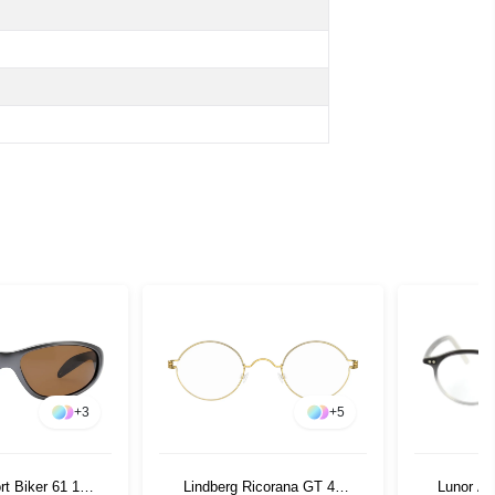
+
3
+
5
rt Biker 61 17
Lindberg Ricorana GT 42
Lunor A5