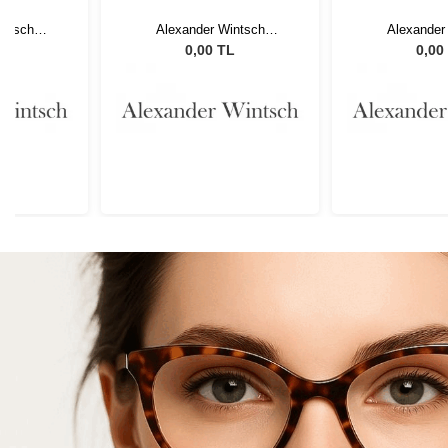
intsch
Alexander Wintsch
Alexander
 C4
AWD5002 C4
AWD50
L
0,00 TL
0,00