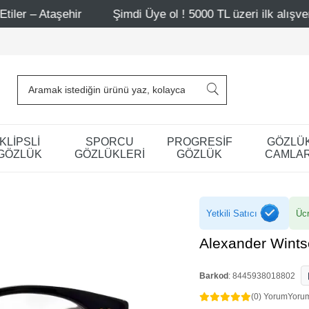
r
Şimdi Üye ol ! 5000 TL üzeri ilk alışverişinde 500 TL 
KLİPSLİ
SPORCU
PROGRESİF
GÖZLÜ
GÖZLÜK
GÖZLÜKLERİ
GÖZLÜK
CAMLAR
Yetkili Satıcı
Ücr
Alexander Wint
Barkod
:
8445938018802
(0) Yorum
Yoru