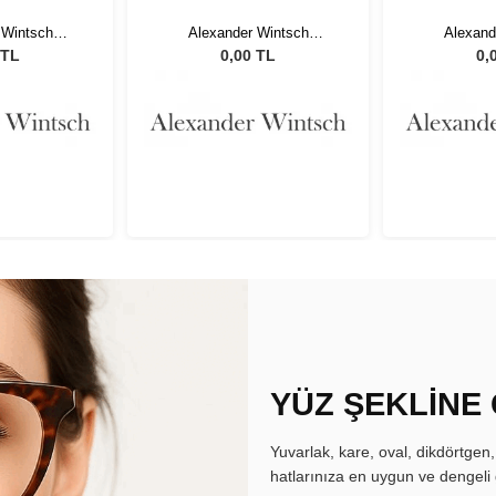
 Wintsch
Alexander Wintsch
Alexand
02 C4
AWD5002 C4
AWD5
 TL
0,00 TL
0,
YÜZ ŞEKLİNE
Yuvarlak, kare, oval, dikdörtgen
hatlarınıza en uygun ve dengeli 