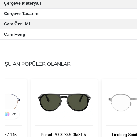
Çerçeve Materyali
Çerçeve Tasarımı
Cam Özelliği
Cam Rengi
ŞU AN POPÜLER OLANLAR
+
28
13 47 145
Persol PO 3235S 95/31 55
Lindberg Spiri