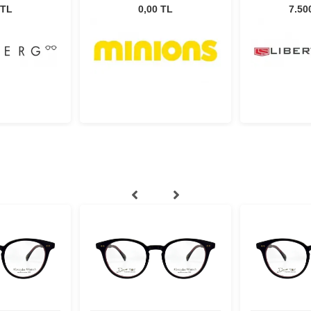
5
130
 TL
0,00 TL
7.50