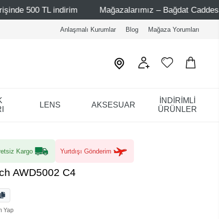
indirim
Mağazalarımız – Bağdat Caddesi 1 - Bağdat Cadd
Anlaşmalı Kurumlar
Blog
Mağaza Yorumları
K
İNDİRİMLİ
LENS
AKSESUAR
I
ÜRÜNLER
etsiz Kargo
Yurtdışı Gönderim
sch AWD5002 C4
m Yap