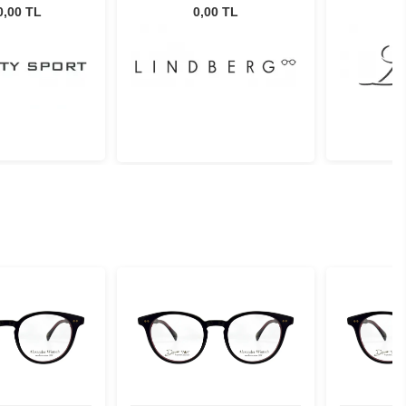
 CS #5
145
0,00 TL
0,00 TL