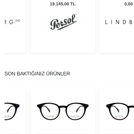
Unisex Güneş Gözlüğü
13
L
19.145,00 TL
0,00
SON BAKTIĞINIZ ÜRÜNLER