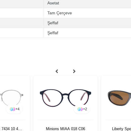
Asetat
Tam Çerçeve
Şeffaf
Şeffaf
+
4
+
2
t 7434 10 47
Minions MIAA 018 C06
Liberty Spo