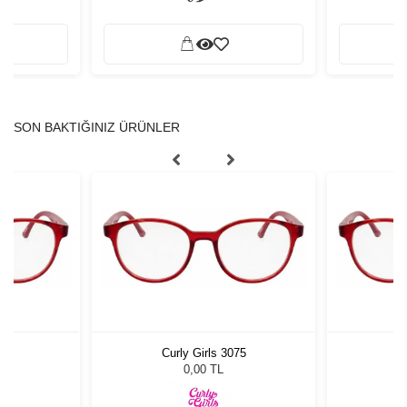
SON BAKTIĞINIZ ÜRÜNLER
75
Curly Girls 3075
C
0,00 TL