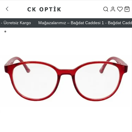
 Ücretsiz Kargo
Mağazalarımız – Bağdat Caddesi 1 - Bağdat Caddesi 2