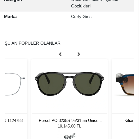
Gözlükleri
Marka
Curly Girls
ŞU AN POPÜLER OLANLAR
0140 1124783
Persol PO 3235S 95/31 55 Unisex
Kilian P
Güneş Gözlüğü
19.145,00 TL