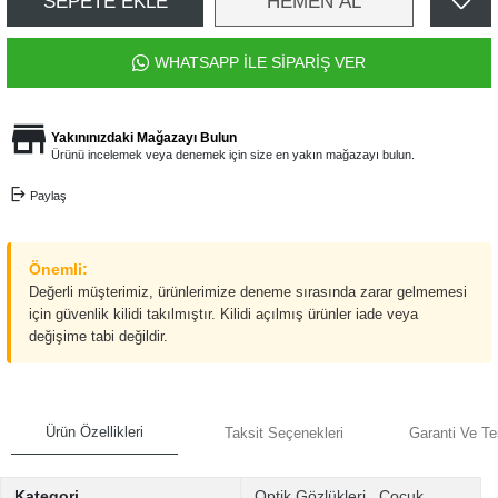
SEPETE EKLE
HEMEN AL
WHATSAPP İLE SİPARİŞ VER
Yakınınızdaki Mağazayı Bulun
Ürünü incelemek veya denemek için size en yakın mağazayı bulun.
Paylaş
Önemli:
Değerli müşterimiz, ürünlerimize deneme sırasında zarar gelmemesi
için güvenlik kilidi takılmıştır. Kilidi açılmış ürünler iade veya
değişime tabi değildir.
Ürün Özellikleri
Taksit Seçenekleri
Garanti Ve Te
Kategori
Optik Gözlükleri
,
Çocuk