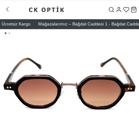
cretsiz Kargo
Mağazalarımız – Bağdat Caddesi 1 - Bağdat Caddesi 2 -