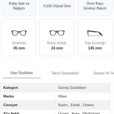
Kolay İade ve
Ömür Boyu
%100 Orijinal Ürün
Değişim
Ücretsiz Bakım
Ekartman
Burun Aralığı
Sap Uzunluğu
45 mm
24 mm
145 mm
Ürün Özellikleri
Taksit Seçenekleri
Garanti Ve Te
Kategori
Güneş Gözlükleri
Marka
Kilian
Cinsiyet
Kadın
,
Erkek
,
Unisex
Yüz Şekli
Üçgen
,
Kare
,
Dikdörtgen