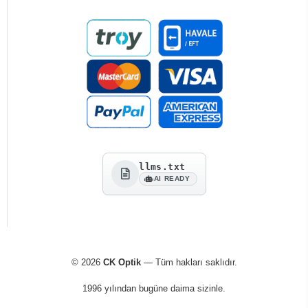
llms.txt
AI READY
© 2026
CK Optik
— Tüm hakları saklıdır.
1996 yılından bugüne daima sizinle.