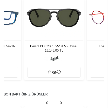
pt 1054916
Persol PO 3235S 95/31 55 Unisex
Theo C
Güneş Gözlüğü
19.145,00 TL
SON BAKTIĞINIZ ÜRÜNLER