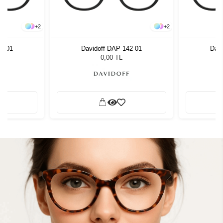
+
2
+
2
42 01
Davidoff DAP 142 01
Davi
0,00 TL