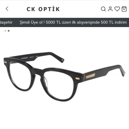
hir
Şimdi Üye ol ! 5000 TL üzeri ilk alışverişinde 500 TL indirim
M