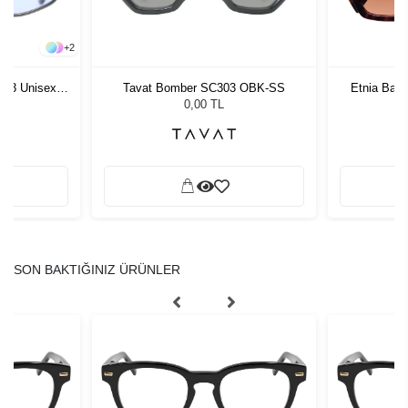
+
2
. 3 Unisex
Tavat Bomber SC303 OBK-SS
Etnia Bar
ğü
0,00 TL
SON BAKTIĞINIZ ÜRÜNLER