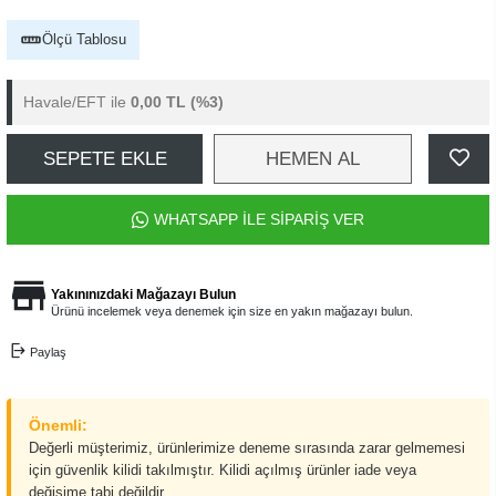
Ölçü Tablosu
Havale/EFT ile
0,00 TL
(%3)
SEPETE EKLE
HEMEN AL
WHATSAPP İLE SİPARİŞ VER
Yakınınızdaki Mağazayı Bulun
Ürünü incelemek veya denemek için size en yakın mağazayı bulun.
Paylaş
Önemli:
Değerli müşterimiz, ürünlerimize deneme sırasında zarar gelmemesi
için güvenlik kilidi takılmıştır. Kilidi açılmış ürünler iade veya
değişime tabi değildir.