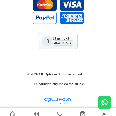
llms.txt
AI READY
© 2026
CK Optik
— Tüm hakları saklıdır.
1996 yılından bugüne daima sizinle.