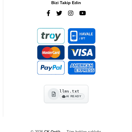
Bizi Takip Edin
llms.txt
AI READY
© 2026
CK Optik
— Tüm hakları saklıdır.