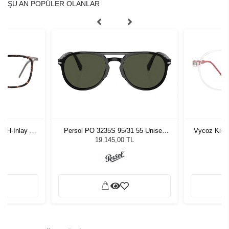
ŞU AN POPÜLER OLANLAR
-H-Inlay 53-
Persol PO 3235S 95/31 55 Unisex
Vycoz Kids
Güneş Gözlüğü
19.145,00 TL