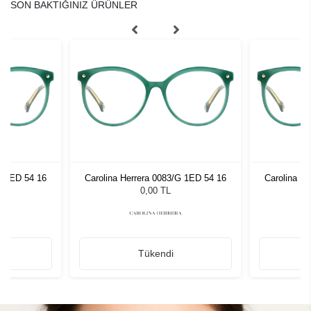
SON BAKTIĞINIZ ÜRÜNLER
G 1ED 54 16
Carolina Herrera 0083/G 1ED 54 16
Carolina H
0,00 TL
Tükendi