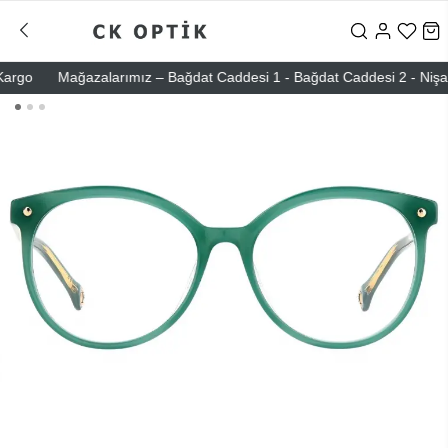
go
Mağazalarımız – Bağdat Caddesi 1 - Bağdat Caddesi 2 - Nişantaşı 