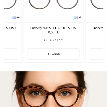
+
6
+
6
U12 50 150
Lindberg NW6517 D17 U12 50 150
Lindberg 
0,00 TL
Tükendi