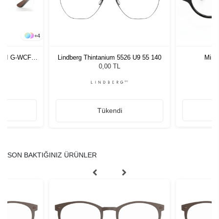
+
4
 III G-WCF-
Lindberg Thintanium 5526 U9 55 140
Minim
0,00 TL
Tükendi
SON BAKTIĞINIZ ÜRÜNLER