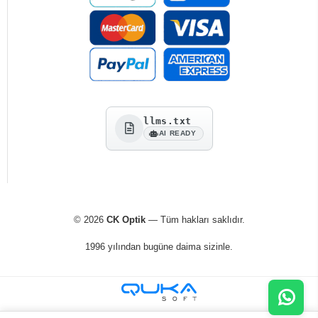
llms.txt
AI READY
© 2026
CK Optik
— Tüm hakları saklıdır.
1996 yılından bugüne daima sizinle.