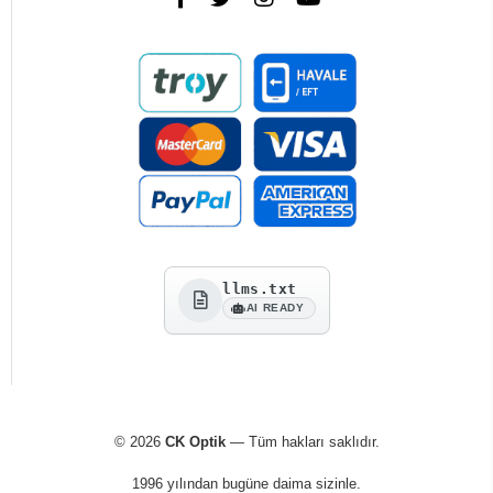
llms.txt
AI READY
© 2026
CK Optik
— Tüm hakları saklıdır.
1996 yılından bugüne daima sizinle.