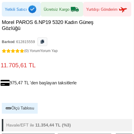
Yetkili Satıcı
Ücretsiz Kargo
Yurtdışı Gönderim
Morel PAROS 6.NP19 5320 Kadın Güneş
Gözlüğü
Barkod
:
612815559
(0) Yorum
Yorum Yap
11.705,61 TL
975,47 TL 'den başlayan taksitlerle
Ölçü Tablosu
Havale/EFT ile
11.354,44 TL
(%3)