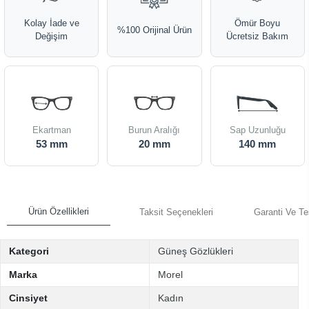
Kolay İade ve
Ömür Boyu
%100 Orijinal Ürün
Değişim
Ücretsiz Bakım
Ekartman
Burun Aralığı
Sap Uzunluğu
53 mm
20 mm
140 mm
Ürün Özellikleri
Taksit Seçenekleri
Garanti Ve Te
Kategori
Güneş Gözlükleri
Marka
Morel
Cinsiyet
Kadın