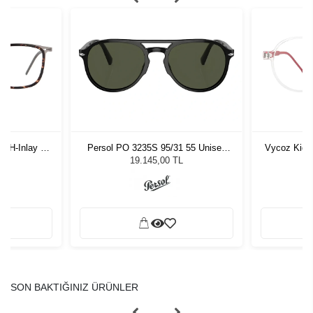
-H-Inlay 53-
Persol PO 3235S 95/31 55 Unisex
Vycoz Kids
Güneş Gözlüğü
19.145,00 TL
SON BAKTIĞINIZ ÜRÜNLER