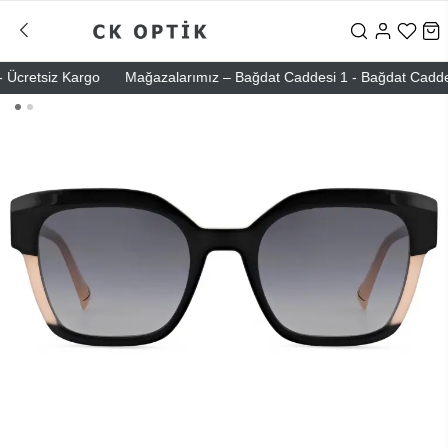
cretsiz Kargo
Mağazalarımız – Bağdat Caddesi 1 - Bağdat Caddesi 2 -