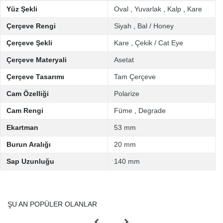
Yüz Şekli
Oval
,
Yuvarlak
,
Kalp
,
Kare
Çerçeve Rengi
Siyah
,
Bal / Honey
Çerçeve Şekli
Kare
,
Çekik / Cat Eye
Çerçeve Materyali
Asetat
Çerçeve Tasarımı
Tam Çerçeve
Cam Özelliği
Polarize
Cam Rengi
Füme
,
Degrade
Ekartman
53 mm
Burun Aralığı
20 mm
Sap Uzunluğu
140 mm
ŞU AN POPÜLER OLANLAR