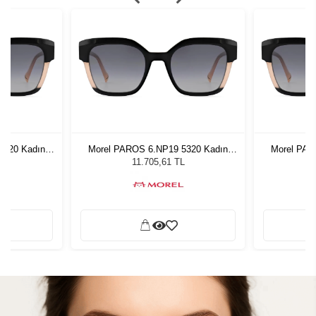
5320 Kadın
Morel PAROS 6.NP19 5320 Kadın
Morel PAR
ğü
Güneş Gözlüğü
G
L
11.705,61 TL