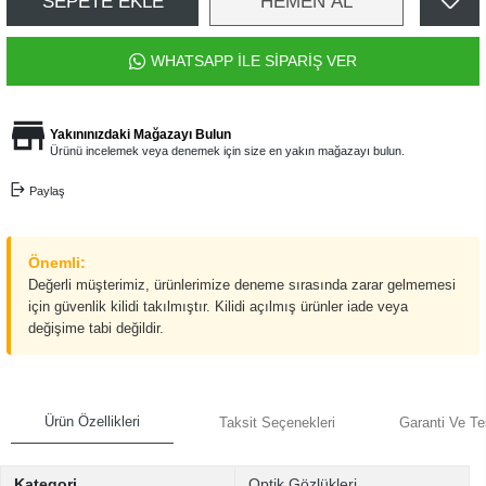
SEPETE EKLE
HEMEN AL
WHATSAPP İLE SİPARİŞ VER
Yakınınızdaki Mağazayı Bulun
Ürünü incelemek veya denemek için size en yakın mağazayı bulun.
Paylaş
Önemli:
Değerli müşterimiz, ürünlerimize deneme sırasında zarar gelmemesi
için güvenlik kilidi takılmıştır. Kilidi açılmış ürünler iade veya
değişime tabi değildir.
Ürün Özellikleri
Taksit Seçenekleri
Garanti Ve Te
Kategori
Optik Gözlükleri