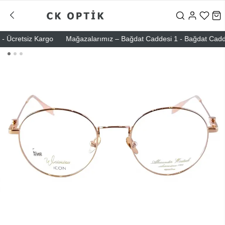
 Ücretsiz Kargo
Mağazalarımız – Bağdat Caddesi 1 - Bağdat Caddesi 2