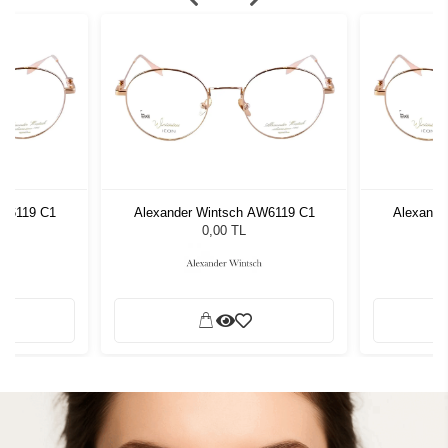
AW6119 C1
Alexander Wintsch AW6119 C1
Alexande
0,00 TL