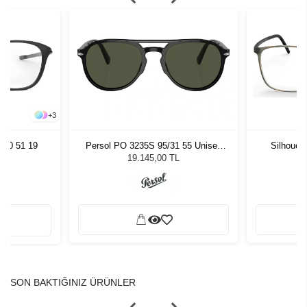
+
3
070 51 19
Persol PO 3235S 95/31 55 Unisex
Silhouet
Güneş Gözlüğü
19.145,00 TL
SON BAKTIĞINIZ ÜRÜNLER