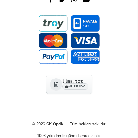
llms.txt
AI READY
© 2026
CK Optik
— Tüm hakları saklıdır.
1996 yılından bugüne daima sizinle.