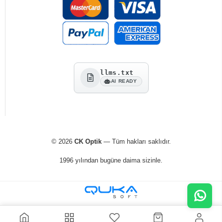
llms.txt
AI READY
© 2026
CK Optik
— Tüm hakları saklıdır.
1996 yılından bugüne daima sizinle.