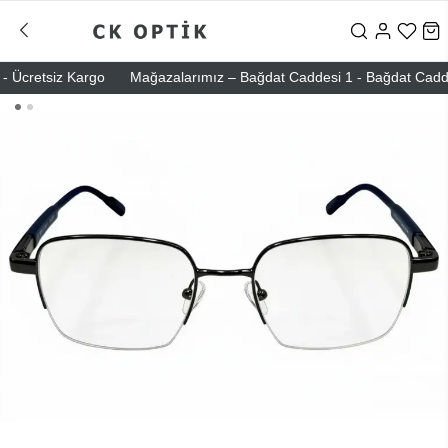
Ücretsiz Kargo
Mağazalarımız – Bağdat Caddesi 1 - Bağdat Caddesi 2 