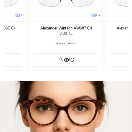
+
2
+
2
AW687 C4
Alexander Wintsch AW687 C4
Alexand
0,00 TL