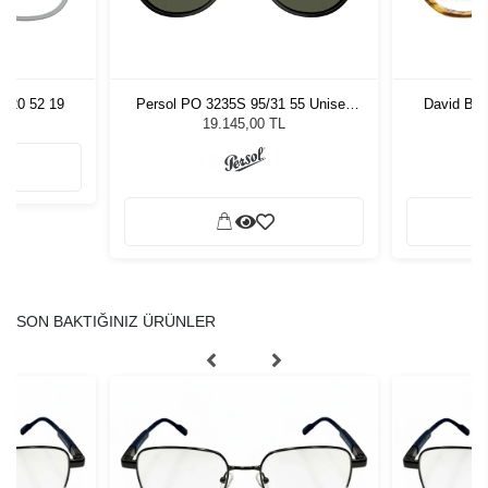
 020 52 19
Persol PO 3235S 95/31 55 Unisex
David Be
Güneş Gözlüğü
19.145,00 TL
SON BAKTIĞINIZ ÜRÜNLER