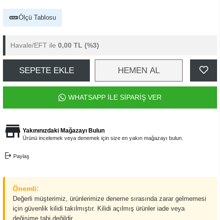
Ölçü Tablosu
Havale/EFT ile
0,00 TL
(%3)
SEPETE EKLE
HEMEN AL
WHATSAPP İLE SİPARİŞ VER
Yakınınızdaki Mağazayı Bulun
Ürünü incelemek veya denemek için size en yakın mağazayı bulun.
Paylaş
Önemli:
Değerli müşterimiz, ürünlerimize deneme sırasında zarar gelmemesi
için güvenlik kilidi takılmıştır. Kilidi açılmış ürünler iade veya
değişime tabi değildir.